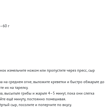
–60 г
ок измельчите ножом или пропустите через пресс, сыр
ла на среднем огне, выложите креветки и быстро обжарьте до
е их на тарелку.
а, высыпьте грибы и жарьте 4–5 минут, пока они слегка
йте ещё минуту, постоянно помешивая.
ёртый сыр, посолите и поперчите по вкусу.