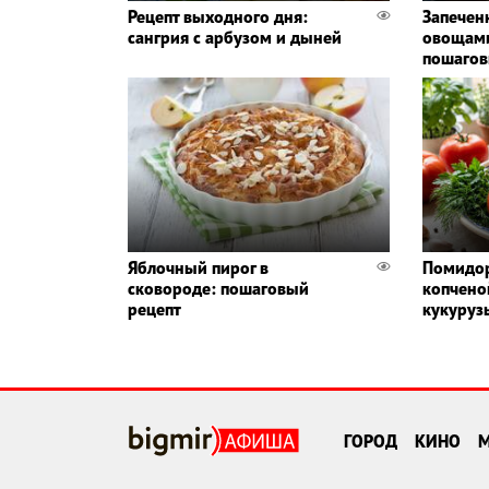
Рецепт выходного дня:
Запечен
сангрия с арбузом и дыней
овощами
пошагов
Яблочный пирог в
Помидор
сковороде: пошаговый
копчено
рецепт
кукуруз
ГОРОД
КИНО