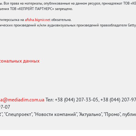
 Все права на материалы, опубликованные на данном ресурсе, принадлежат ТОВ «
решения ТОВ «КЕПРЕЙТ ПАРТНЕРС» запрещено.
 гиперссылка на
afisha.bigmir.net
обязательна.
ических произведений и/или аудиовизуальных произведений правообладателя Getty I
рсональных данных
ma@mediadim.com.ua
Тел: +38 (044) 207-33-05, +38 (044) 207-9
97-07
, "Спецпроект", "Новости компаний", "Актуально", "Промо", публ