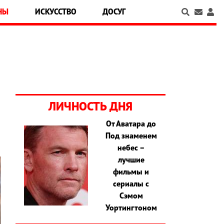
НЫ
ИСКУССТВО
ДОСУГ
ЛИЧНОСТЬ ДНЯ
От Аватара до
Под знаменем
небес –
лучшие
фильмы и
сериалы с
Сэмом
Уортингтоном