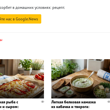
орбет в домашних условиях: рецепт.
йте нас в Google.News
ты
ная рыба с
Легкая белковая намазка
 и сыром:
из кабачка и творога: