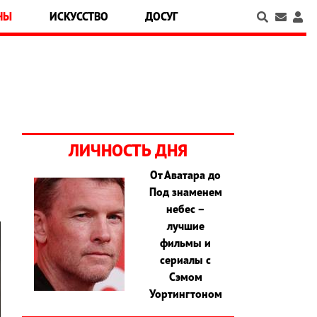
НЫ
ИСКУССТВО
ДОСУГ
ЛИЧНОСТЬ ДНЯ
От Аватара до
Под знаменем
небес –
лучшие
фильмы и
сериалы с
Сэмом
Уортингтоном