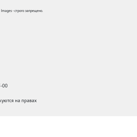
mages - строго запрещено.
7-00
икуются на правах