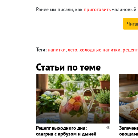
Ранее мы писали, как
приготовить
малиновый с
Чита
Теги:
напитки
,
лето
,
холодные напитки
,
рецеп
Статьи по теме
Рецепт выходного дня:
Запечен
сангрия с арбузом и дыней
овощами