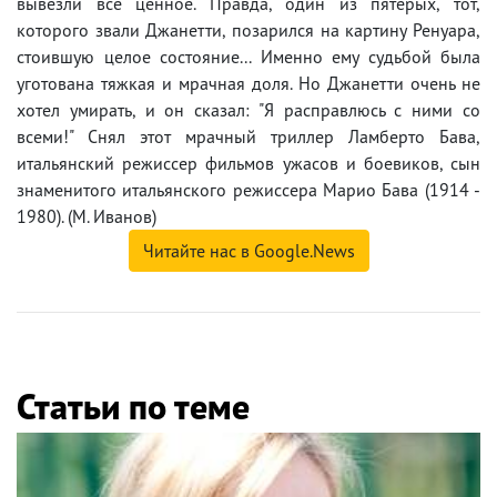
вывезли все ценное. Правда, один из пятерых, тот,
которого звали Джанетти, позарился на картину Ренуара,
стоившую целое состояние... Именно ему судьбой была
уготована тяжкая и мрачная доля. Но Джанетти очень не
хотел умирать, и он сказал: "Я расправлюсь с ними со
всеми!" Снял этот мрачный триллер Ламберто Бава,
итальянский режиссер фильмов ужасов и боевиков, сын
знаменитого итальянского режиссера Марио Бава (1914 -
1980). (М. Иванов)
Читайте нас в Google.News
Статьи по теме