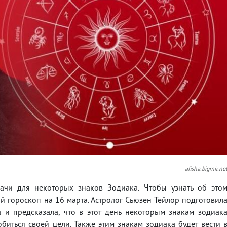
afisha.bigmir.ne
дачи для некоторых знаков Зодиака. Чтобы узнать об это
й гороскоп на 16 марта. Астролог Сьюзен Тейлор подготовил
 и предсказала, что в этот день некоторым знакам зодиак
биться своей цели. Также этим знакам зодиака будет вести 