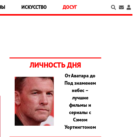
НЫ
ИСКУССТВО
ДОСУГ
ЛИЧНОСТЬ ДНЯ
От Аватара до
Под знаменем
небес –
лучшие
фильмы и
сериалы с
Сэмом
Уортингтоном