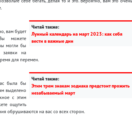
звольте себе бегать, делая то и это. Вероятно, вам это очен
.
Читай также:
о, вам будет
Лунный календарь на март 2023: как себя
Вы можете
вести в важные дни
вы могли бы
и заявки на
время для перемен.
Читай также:
вас была бы
Этим трем знакам зодиака предстоит прожить
вам выделено
незабываемый март
жное с этим
ете ощутить
ния обрушиваются на вас со всех сторон.