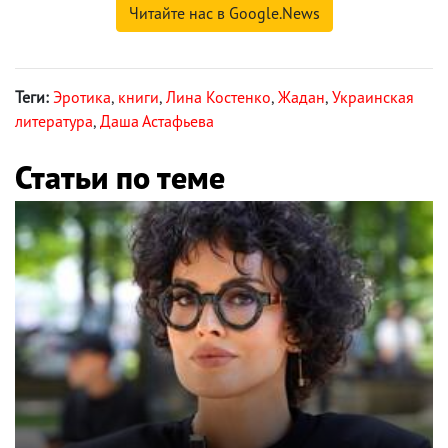
Читайте нас в Google.News
Теги:
Эротика
,
книги
,
Лина Костенко
,
Жадан
,
Украинская
литература
,
Даша Астафьева
Статьи по теме