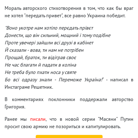
Мораль авторского стихотворения в том, что как бы враг
не хотел "передать привет", все равно Украина победит.
"Воно укотре нам хотіло перєдать прівєт
Донести, що він сильний, мощний і тому подібне
Проте увечері зайшли всі друзі в кабінет
Й сказали - вова, ти нам не потрібен
Прощай, браток, ти відіграв своє
Не час благати й падати в коліна
Не треба було пхати носа у святе
Бо всі одразу знали - Переможе Україна!
" - написал в
Инстаграме Решетник.
В комментариях поклонники поддержали авторство
Григория.
Ранее мы
писали
, что в новой серии "Масяни" Путин
просит свою армию не позориться и капитулировать.