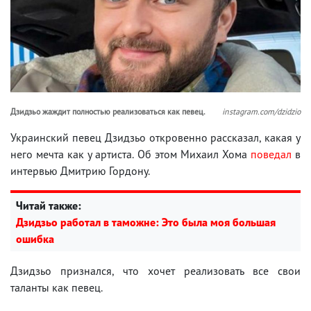
Дзидзьо жаждит полностью реализоваться как певец.
instagram.com/dzidzio
Украинский певец Дзидзьо откровенно рассказал, какая у
него мечта как у артиста. Об этом Михаил Хома
поведал
в
интервью Дмитрию Гордону.
Читай также:
Дзидзьо работал в таможне: Это была моя большая
ошибка
Дзидзьо признался, что хочет реализовать все свои
таланты как певец.