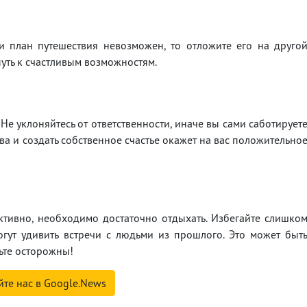
ли план путешествия невозможен, то отложите его на друго
путь к счастливым возможностям.
 Не уклоняйтесь от ответственности, иначе вы сами саботирует
ива и создать собственное счастье окажет на вас положительно
тивно, необходимо достаточно отдыхать. Избегайте слишко
гут удивить встречи с людьми из прошлого. Это может быт
ьте осторожны!
йте нас в Google.News