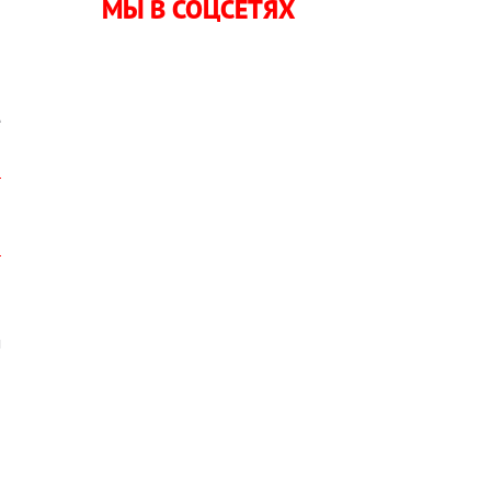
МЫ В СОЦСЕТЯХ
о
е
м
,