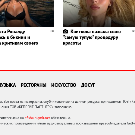
ста Роналду
Квиткова назвала свою
ась в бикини и
"самую тупую" процедуру
а критикам своего
красоты
МУЗЫКА
РЕСТОРАНЫ
ИСКУССТВО
ДОСУГ
 Все права на материалы, опубликованные на данном ресурсе, принадлежат ТОВ «
решения ТОВ «КЕПРЕЙТ ПАРТНЕРС» запрещено.
 гиперссылка на
afisha.bigmir.net
обязательна.
ических произведений и/или аудиовизуальных произведений правообладателя Getty I