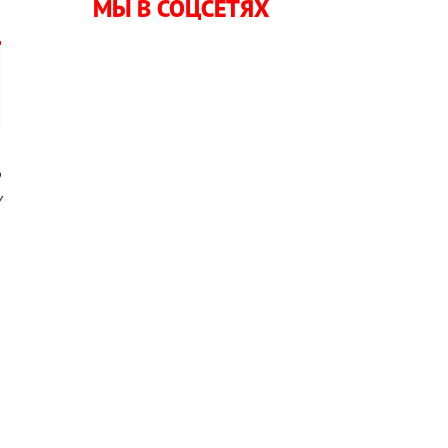
МЫ В СОЦСЕТЯХ
о
у
—