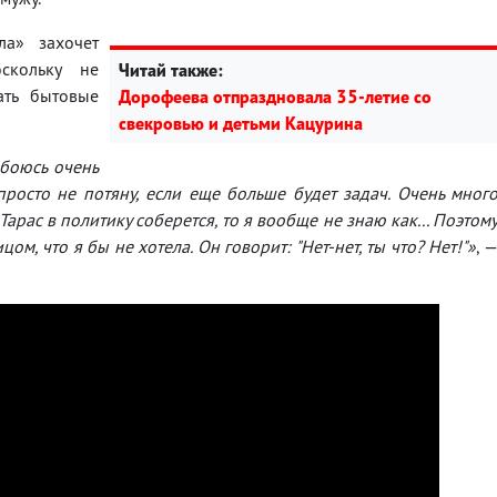
ла» захочет
скольку не
Читай также:
ать бытовые
Дорофеева отпраздновала 35-летие со
свекровью и детьми Кацурина
 боюсь очень
 просто не потяну, если еще больше будет задач. Очень мног
Тарас в политику соберется, то я вообще не знаю как... Поэтом
ом, что я бы не хотела. Он говорит: "Нет-нет, ты что? Нет!"»
, 