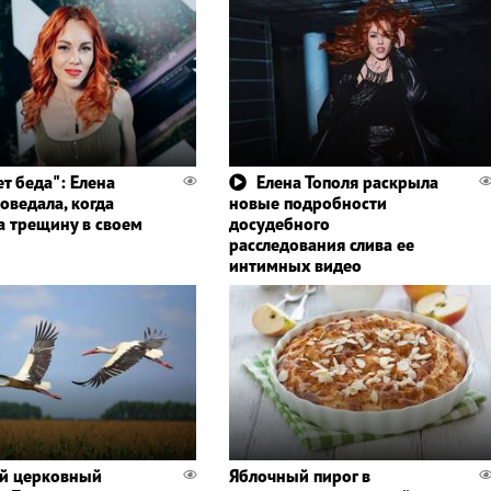
ет беда": Елена
Елена Тополя раскрыла
оведала, когда
новые подробности
а трещину в своем
досудебного
расследования слива ее
интимных видео
й церковный
Яблочный пирог в