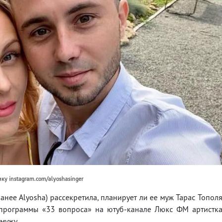
ику instagram.com/alyoshasinger
анее Alyosha) рассекретила, планирует ли ее муж Тарас Топол
я программы «33 вопроса» на ютуб-канале Люкс ФМ артистк
 мужу.