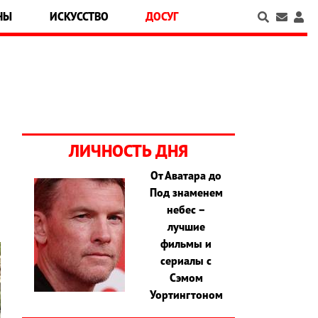
НЫ
ИСКУССТВО
ДОСУГ
ЛИЧНОСТЬ ДНЯ
От Аватара до
Под знаменем
небес –
лучшие
фильмы и
сериалы с
Сэмом
Уортингтоном