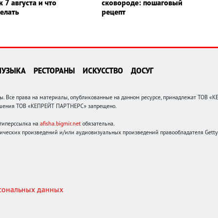
 7 августа и что
сковороде: пошаговый
делать
рецепт
МУЗЫКА
РЕСТОРАНЫ
ИСКУССТВО
ДОСУГ
 Все права на материалы, опубликованные на данном ресурсе, принадлежат ТОВ «
решения ТОВ «КЕПРЕЙТ ПАРТНЕРС» запрещено.
 гиперссылка на
afisha.bigmir.net
обязательна.
ических произведений и/или аудиовизуальных произведений правообладателя Getty I
рсональных данных