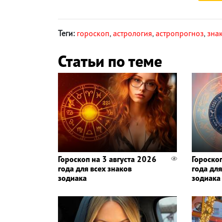
Теги:
гороскоп
,
астрология
,
астропрогноз
,
зна
Статьи по теме
Гороскоп на 3 августа 2026
Гороско
года для всех знаков
года для
зодиака
зодиака