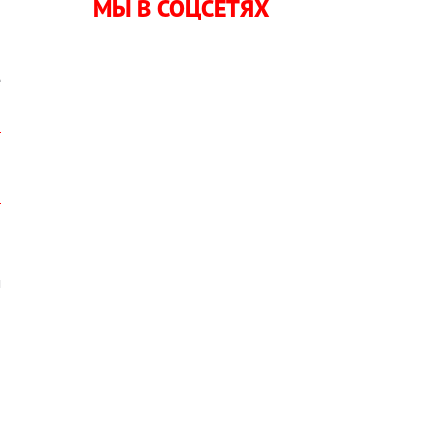
МЫ В СОЦСЕТЯХ
о
е
м
и
о
-