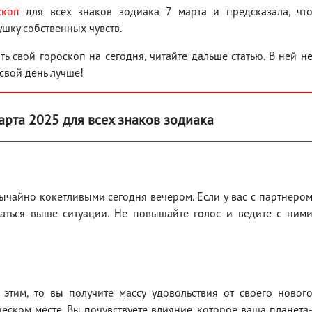
скоп
для всех знаков зодиака 7 марта и предсказала, чт
ушку собственных чувств.
ь свой гороскоп на сегодня, читайте дальше статью. В ней н
 свой день лучше!
арта 2025 для всех знаков зодиака
вычайно кокетливыми сегодня вечером. Если у вас с партнеро
ваться выше ситуации. Не повышайте голос и ведите с ним
этим, то вы получите массу удовольствия от своего новог
еском месте. Вы почувствуете влияние, которое ваша планета