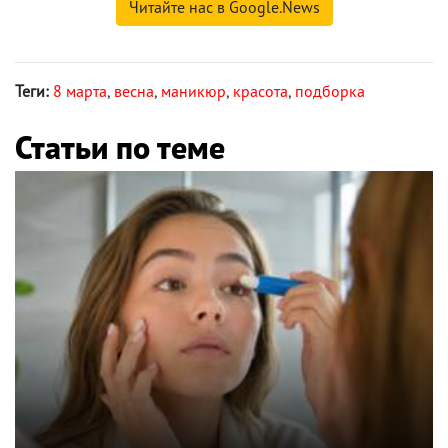
Читайте нас в Google.News
Теги:
8 марта
,
весна
,
маникюр
,
красота
,
подборка
Статьи по теме