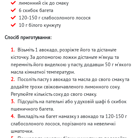
лимонний сік до смаку
6 скибок багета
120-150 г слабосолоного лосося
10 г білого кунжуту
Спосіб приготування:
Візьміть 1 авокадо, розріжте його та дістаньте
кісточку. За допомогою ложки дістаньте мʼякуш та
перемніть його виделкою у пасту, додавши 50 г мʼякого
масла кімнатної температури.
Посоліть пасту з авокадо та масла до свого смаку та
додайте трохи свіжовичавленого лимонного соку.
Регулюйте кількість соку до свого смаку.
Підсушіть на пательні або у духовій шафі 6 скибок
пшеничного багета.
Викладіть на багет намазку з авокадо та 120-150 г
слабосолоного лосося, порізаного на невеличкі
шматочки.