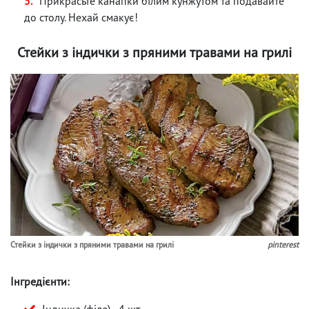
Прикрасьте канапки білим кунжутом та подавайте
до столу. Нехай смакує!
Стейки з індички з пряними травами на грилі
Стейки з індички з пряними травами на грилі
pinterest
Інгредієнти:
Індичка (філе) - 4 шт.