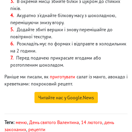
В окремій мисці збийте білки з цукром до стійких
піків.
Акуратно з'єднайте білкову масу з шоколадною,
перемішуючи знизу вгору.
Додайте збиті вершки і знову перемішайте до
повітряної текстури.
Розкладіть мус по формах і відправте в холодильник
на 2 години.
Перед подачею прикрасьте ягодами або
розтопленим шоколадом.
Раніше ми писали, як
приготувати
салат із манго, авокадо і
креветками: покроковий рецепт.
Читайте нас у Google.News
Теги:
меню
,
День святого Валентина
,
14 лютого
,
день
закоханих
,
рецепти