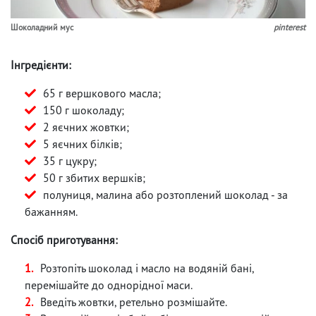
Шоколадний мус
pinterest
Інгредієнти:
65 г вершкового масла;
150 г шоколаду;
2 яєчних жовтки;
5 яєчних білків;
35 г цукру;
50 г збитих вершків;
полуниця, малина або розтоплений шоколад - за
бажанням.
Спосіб приготування:
Розтопіть шоколад і масло на водяній бані,
перемішайте до однорідної маси.
Введіть жовтки, ретельно розмішайте.