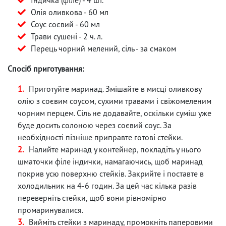
Олія оливкова - 60 мл
Соус соєвий - 60 мл
Трави сушені - 2 ч. л.
Перець чорний мелений, сіль - за смаком
Спосіб приготування:
Приготуйте маринад. Змішайте в мисці оливкову
олію з соєвим соусом, сухими травами і свіжомеленим
чорним перцем. Сіль не додавайте, оскільки суміш уже
буде досить солоною через соєвий соус. За
необхідності пізніше приправте готові стейки.
Налийте маринад у контейнер, покладіть у нього
шматочки філе індички, намагаючись, щоб маринад
покрив усю поверхню стейків. Закрийте і поставте в
холодильник на 4-6 годин. За цей час кілька разів
переверніть стейки, щоб вони рівномірно
промаринувалися.
Вийміть стейки з маринаду, промокніть паперовими