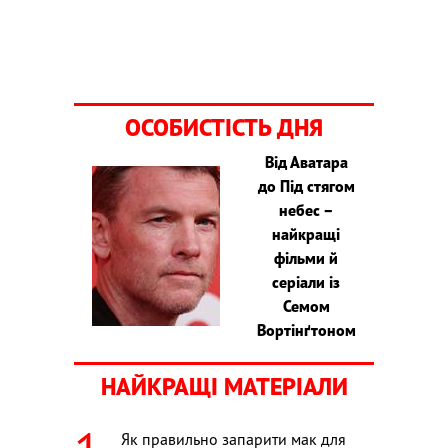
ОСОБИСТІСТЬ ДНЯ
Від Аватара
до Під стягом
небес –
найкращі
фільми й
серіали із
Семом
Вортінґтоном
НАЙКРАЩІ МАТЕРІАЛИ
Як правильно запарити мак для