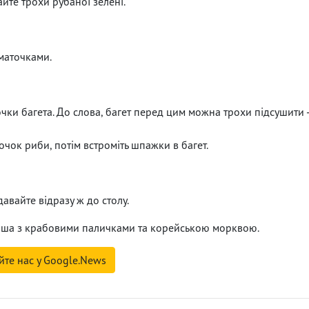
йте трохи рубаної зелені.
маточками.
ки багета. До слова, багет перед цим можна трохи підсушити 
чок риби, потім встроміть шпажки в багет.
авайте відразу ж до столу.
ваша з крабовими паличками та корейською морквою.
йте нас у Google.News