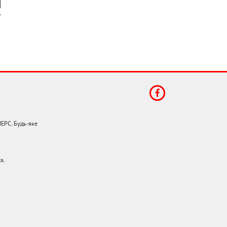
НЕРС. Будь-яке
я.