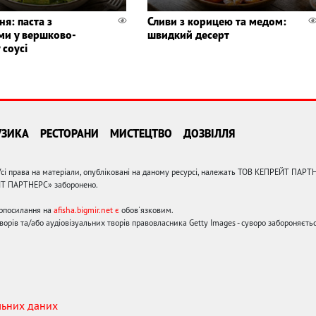
ня: паста з
Сливи з корицею та медом:
ми у вершково-
швидкий десерт
 соусі
УЗИКА
РЕСТОРАНИ
МИСТЕЦТВО
ДОЗВІЛЛЯ
сі права на матеріали, опубліковані на даному ресурсі, належать ТОВ КЕПРЕЙТ ПАРТ
ЙТ ПАРТНЕРС» заборонено.
ерпосилання на
afisha.bigmir.net є
обов'язковим.
орів та/або аудіовізуальних творів правовласника Getty Images - суворо забороняєтьс
льних даних