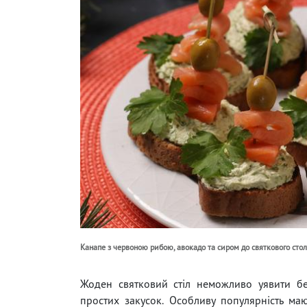
Канапе з червоною рибою, авокадо та сиром до святкового сто
Жоден святковий стіл неможливо уявити бе
простих закусок. Особливу популярність ма