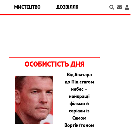
МИСТЕЦТВО
ДОЗВІЛЛЯ
ОСОБИСТІСТЬ ДНЯ
Від Аватара
до Під стягом
небес –
найкращі
фільми й
серіали із
Семом
Вортінґтоном