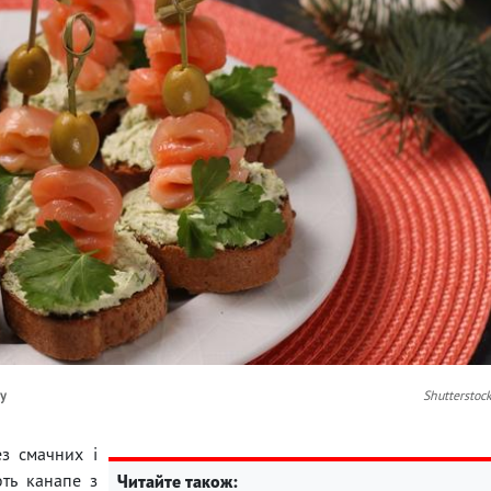
лу
Shutterstoc
з смачних і
ють канапе з
Читайте також: