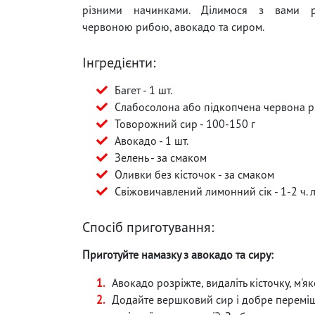
різними начинками. Ділимося з вами р
червоною рибою, авокадо та сиром.
Інгредієнти:
Багет - 1 шт.
Слабосолона або підкопчена червона ри
Товорожний сир - 100-150 г
Авокадо - 1 шт.
Зелень - за смаком
Оливки без кісточок - за смаком
Свіжовичавлений лимонний сік - 1-2 ч. л
Спосіб приготування:
Приготуйте намазку з авокадо та сиру:
Авокадо розріжте, видаліть кісточку, м'я
Додайте вершковий сир і добре перемі