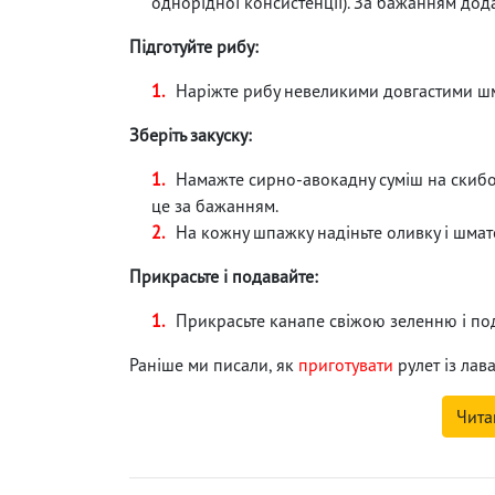
однорідної консистенції). За бажанням дода
Підготуйте рибу:
Наріжте рибу невеликими довгастими ш
Зберіть закуску:
Намажте сирно-авокадну суміш на скибоч
це за бажанням.
На кожну шпажку надіньте оливку і шмато
Прикрасьте і подавайте:
Прикрасьте канапе свіжою зеленню і под
Раніше ми писали, як
приготувати
рулет із ла
Чита