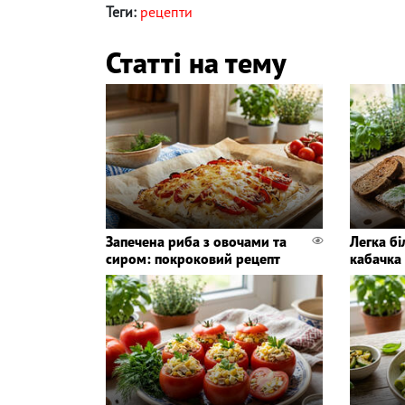
Теги:
рецепти
Статті на тему
Запечена риба з овочами та
Легка бі
сиром: покроковий рецепт
кабачка 