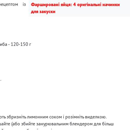
ецептом із
Фаршировані яйця: 4 оригінальні начинки
для закуски
ба - 120-150 г
.
коть збризніть лимонним соком і розімніть виделкою.
шайте (або збийте занурювальним блендером для більш