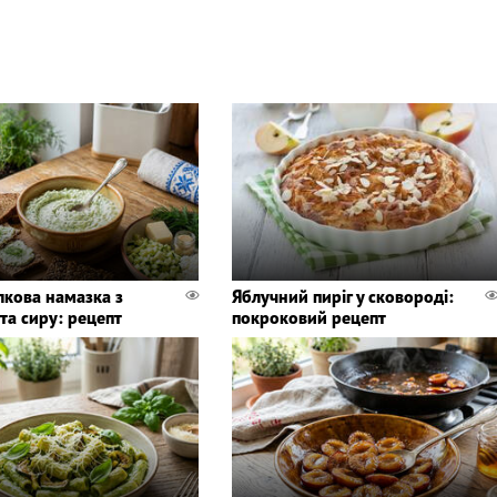
лкова намазка з
Яблучний пиріг у сковороді:
та сиру: рецепт
покроковий рецепт