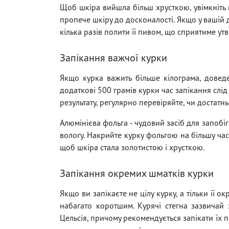
Щоб шкіра вийшла більш хрусткою, увімкніть 
пропече шкіру до досконалості. Якщо у вашій 
кілька разів полити її пивом, що сприятиме у
Запікання важчої курки
Якщо курка важить більше кілограма, доведе
додаткові 500 грамів курки час запікання слі
результату, регулярно перевіряйте, чи достатн
Алюмінієва фольга - чудовий засіб для запобі
вологу. Накрийте курку фольгою на більшу части
щоб шкіра стала золотистою і хрусткою.
Запікання окремих шматків курки
Якщо ви запікаєте не цілу курку, а тільки її о
набагато коротшим. Курячі стегна зазвичай 
Цельсія, причому рекомендується запікати їх 