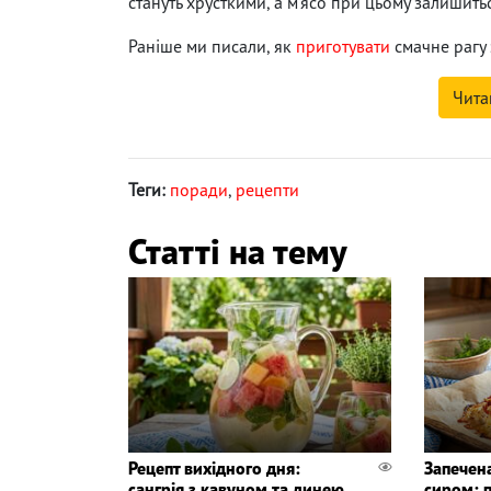
стануть хрусткими, а м'ясо при цьому залишить
Раніше ми писали, як
приготувати
смачне рагу 
Чита
Теги:
поради
,
рецепти
Статті на тему
Рецепт вихідного дня:
Запечен
сангрія з кавуном та динею
сиром: 