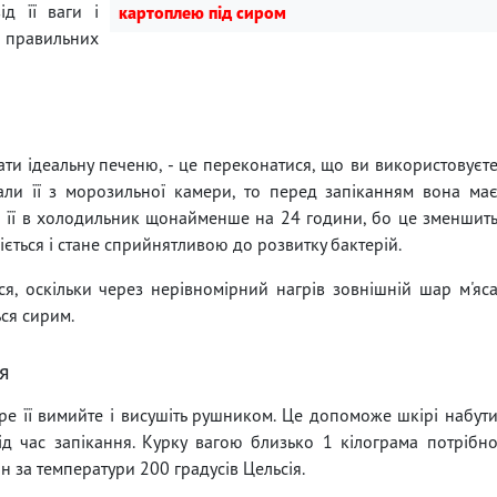
ід її ваги і
картоплею під сиром
ю правильних
ти ідеальну печеню, - це переконатися, що ви використовуєт
али її з морозильної камери, то перед запіканням вона ма
 її в холодильник щонайменше на 24 години, бо це зменшит
іється і стане сприйнятливою до розвитку бактерій.
, оскільки через нерівномірний нагрів зовнішній шар м'яс
ся сирим.
я
бре її вимийте і висушіть рушником. Це допоможе шкірі набут
д час запікання. Курку вагою близько 1 кілограма потрібн
н за температури 200 градусів Цельсія.