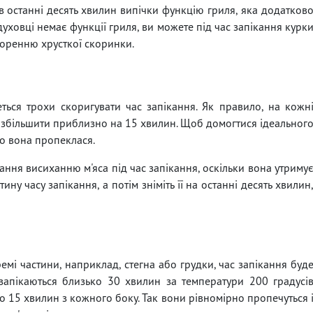
в останні десять хвилин випічки функцію гриля, яка додатков
духовці немає функції гриля, ви можете під час запікання курк
творенню хрусткої скоринки.
ться трохи скоригувати час запікання. Як правило, на кожн
д збільшити приблизно на 15 хвилин. Щоб домогтися ідеальног
ьо вона пропеклася.
гання висиханню м'яса під час запікання, оскільки вона утриму
ну часу запікання, а потім зніміть її на останні десять хвилин
кремі частини, наприклад, стегна або грудки, час запікання буд
запікаються близько 30 хвилин за температури 200 градусі
по 15 хвилин з кожного боку. Так вони рівномірно пропечуться 