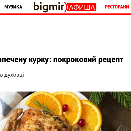
МУЗИКА
РЕСТОРАНИ
апечену курку: покроковий рецепт
в духовці