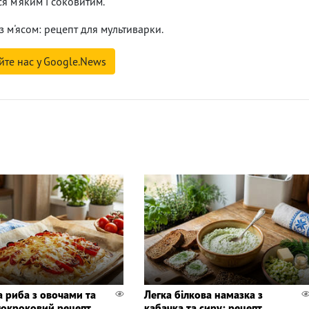
ся м'яким і соковитим.
з м'ясом: рецепт для мультиварки.
йте нас у Google.News
а риба з овочами та
Легка білкова намазка з
покроковий рецепт
кабачка та сиру: рецепт