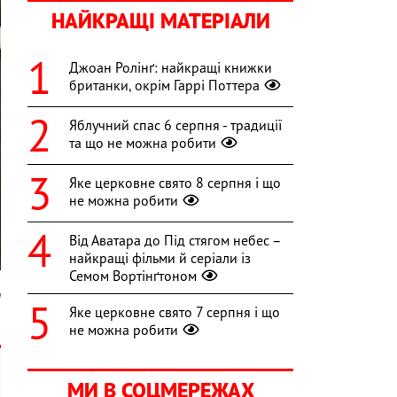
НАЙКРАЩІ МАТЕРІАЛИ
Джоан Ролінґ: найкращі книжки
британки, окрім Гаррі Поттера
Яблучний спас 6 серпня - традиції
та що не можна робити
Яке церковне свято 8 серпня і що
не можна робити
Від Аватара до Під стягом небес –
найкращі фільми й серіали із
Семом Вортінґтоном
m
Яке церковне свято 7 серпня і що
не можна робити
МИ В СОЦМЕРЕЖАХ