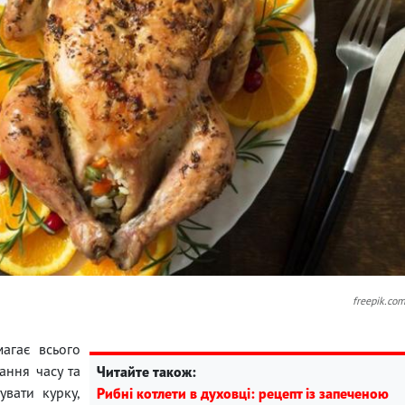
freepik.co
магає всього
ання часу та
Читайте також:
увати курку,
Рибні котлети в духовці: рецепт із запеченою