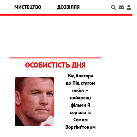
МИСТЕЦТВО
ДОЗВІЛЛЯ
ОСОБИСТІСТЬ ДНЯ
Від Аватара
до Під стягом
небес –
найкращі
фільми й
серіали із
Семом
Вортінґтоном