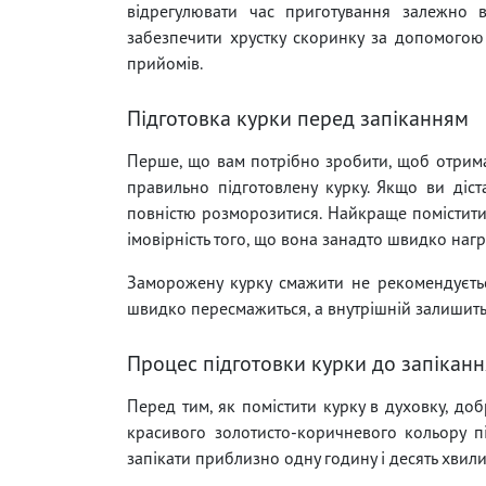
відрегулювати час приготування залежно в
забезпечити хрустку скоринку за допомого
прийомів.
Підготовка курки перед запіканням
Перше, що вам потрібно зробити, щоб отрима
правильно підготовлену курку. Якщо ви діст
повністю розморозитися. Найкраще помістити
імовірність того, що вона занадто швидко нагр
Заморожену курку смажити не рекомендується
швидко пересмажиться, а внутрішній залишить
Процес підготовки курки до запіканн
Перед тим, як помістити курку в духовку, до
красивого золотисто-коричневого кольору пі
запікати приблизно одну годину і десять хвили