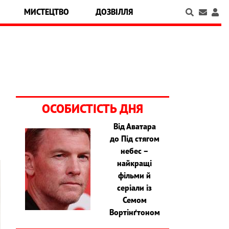
МИСТЕЦТВО
ДОЗВІЛЛЯ
ОСОБИСТІСТЬ ДНЯ
Від Аватара
до Під стягом
небес –
найкращі
фільми й
серіали із
Семом
Вортінґтоном