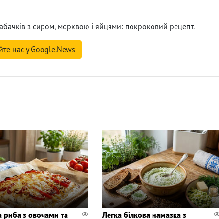
абачків з сиром, морквою і яйцями: покроковий рецепт.
йте нас у Google.News
а риба з овочами та
Легка білкова намазка з