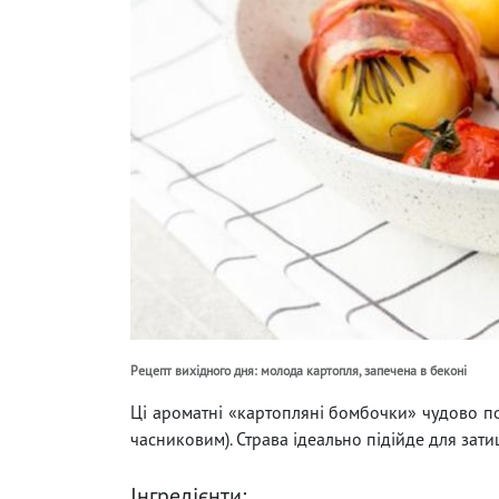
Рецепт вихідного дня: молода картопля, запечена в беконі
Ці ароматні «картопляні бомбочки» чудово п
часниковим). Страва ідеально підійде для зати
Інгредієнти: