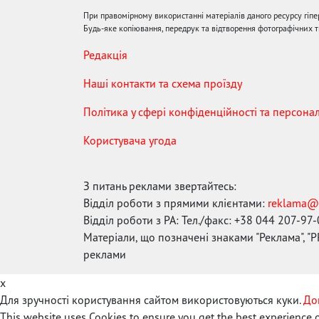
При правомірному використанні матеріалів даного ресурсу гіп
Будь-яке копіювання, передрук та відтворення фотографічних тв
Редакція
Наші контакти та схема проїзду
Політика у сфері конфіденційності та персона
Користувача угода
З питань реклами звертайтесь:
Відділ роботи з прямими клієнтами:
reklama@
Відділ роботи з РА: Тел./факс: +38 044 207-97
Матеріали, що позначені знаками "Реклама", "PR
реклами
x
Для зручності користування сайтом використовуються куки.
До
This website uses Cookies to ensure you get the best experience 