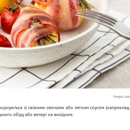
freepik.co
оєднуються зі свіжими овочами або легким соусом (наприклад
шного обіду або вечері на вихідних.