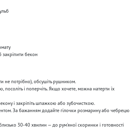
ульб
омату
б закріпити бекон
и не потрібно), обсушіть рушником.
, посоліть і поперчіть. Якщо хочете, можна натерти їх
екону і закріпіть шпажкою або зубочисткою.
ментом. За бажанням додайте гілочки розмарину або чебрецю
 близько 30-40 хвилин — до рум'яної скоринки і готовності