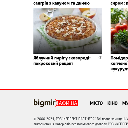
сангрія з кавуном та динею
сиром: 
Яблучний пиріг у сковороді:
Помідор
покроковий рецепт
копченої
кукуруд
МІСТО
КІНО
М
© 2000-2024, ТОВ "КЕПРЕЙТ ПАРТНЕРС". Всі права захищені. У
використання матеріалів без письмового дозволу ТОВ «КЕПРЕ