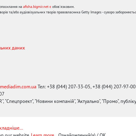
ерпосилання на
afisha.bigmir.net є
обов'язковим.
орів та/або аудіовізуальних творів правовласника Getty Images - суворо забороняєтьс
льних даних
mediadim.com.ua
Тел: +38 (044) 207-33-05, +38 (044) 207-97-00
-07
", "Спецпроект", "Новини компаній", "Актуально", "Промо", публі
кладніше...
on our website.
Learn more...
Ознайомлений(а) / OK