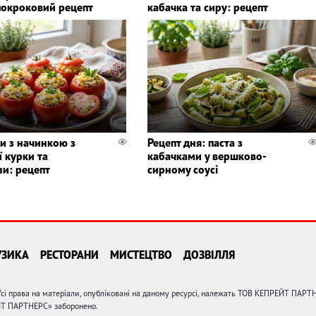
покроковий рецепт
кабачка та сиру: рецепт
и з начинкою з
Рецепт дня: паста з
 курки та
кабачками у вершково-
зи: рецепт
сирному соусі
УЗИКА
РЕСТОРАНИ
МИСТЕЦТВО
ДОЗВІЛЛЯ
сі права на матеріали, опубліковані на даному ресурсі, належать ТОВ КЕПРЕЙТ ПАРТ
ЙТ ПАРТНЕРС» заборонено.