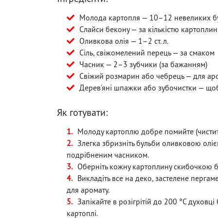
Молода картопля — 10–12 невеликих б
Слайси бекону — за кількістю картоплин
Оливкова олія — 1–2 ст. л.
Сіль, свіжомелений перець — за смаком
Часник — 2–3 зубчики (за бажанням)
Свіжий розмарин або чебрець — для ар
Дерев'яні шпажки або зубочистки — що
Як готувати:
Молоду картоплю добре помийте (чистит
Злегка збризніть бульби оливковою олією
подрібненим часником.
Оберніть кожну картоплину скибочкою б
Викладіть все на деко, застелене перга
для аромату.
Запікайте в розігрітій до 200 °С духовці
картоплі.