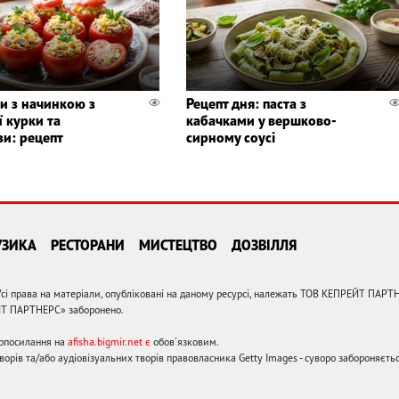
и з начинкою з
Рецепт дня: паста з
 курки та
кабачками у вершково-
зи: рецепт
сирному соусі
УЗИКА
РЕСТОРАНИ
МИСТЕЦТВО
ДОЗВІЛЛЯ
сі права на матеріали, опубліковані на даному ресурсі, належать ТОВ КЕПРЕЙТ ПАРТ
ЙТ ПАРТНЕРС» заборонено.
ерпосилання на
afisha.bigmir.net є
обов'язковим.
орів та/або аудіовізуальних творів правовласника Getty Images - суворо забороняєтьс