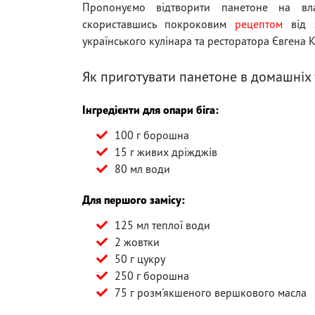
Пропонуємо відтворити панетоне на вла
скориставшись покроковим
рецептом
від з
українського кулінара та ресторатора Євгена 
Як приготувати панетоне в домашніх
Інгредієнти для опари біга:
100 г борошна
15 г живих дріжджів
80 мл води
Для першого замісу:
125 мл теплої води
2 жовтки
50 г цукру
250 г борошна
75 г розм'якшеного вершкового масла