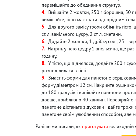
перемішайте до об'єднання структур.
Вмішайте 2 жовтки, 250 г борошна, 50 г
вимішайте, тісто має стати однорідним і ел
Для другого замісу трохи обімніть тісто, щ
ст. л. ванільного цукру, 2 ст. л. сметани.
Додайте 2 жовтки, 1 дрібку солі, 25 г в
Натріть у тісто цедру 1 апельсина, ще ра
годину.
У тісто, що піднялося, додайте 200 г су
розподілилася в тісті.
Змастіть форми для панетоне вершковим 
форму діаметром 12 см. Накрийте рушником 
до 180 градусів і випікайте панетоне протя
довше, приблизно 40 хвилин. Перевіряйте г
панетоне дістаньте з духовки і дайте трохи
панетоне своїм улюбленим способом, але м
Раніше ми писали, як
приготувати
великодній 