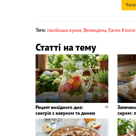
Чита
Теги:
італійська кухня
,
Великдень
,
Євген Клопо
Статті на тему
Рецепт вихідного дня:
Запечен
сангрія з кавуном та динею
сиром: 