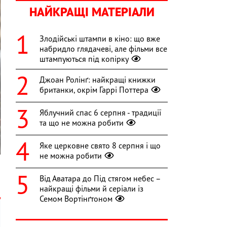
НАЙКРАЩІ МАТЕРІАЛИ
Злодійські штампи в кіно: що вже
набридло глядачеві, але фільми все
штампуються під копірку
Джоан Ролінґ: найкращі книжки
британки, окрім Гаррі Поттера
Яблучний спас 6 серпня - традиції
та що не можна робити
Яке церковне свято 8 серпня і що
не можна робити
Від Аватара до Під стягом небес –
найкращі фільми й серіали із
Семом Вортінґтоном