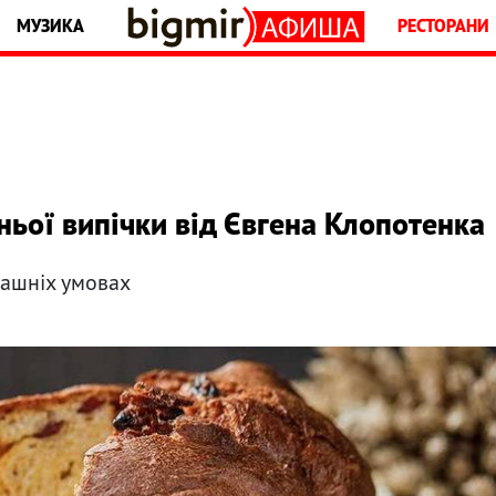
МУЗИКА
РЕСТОРАНИ
ньої випічки від Євгена Клопотенка
машніх умовах