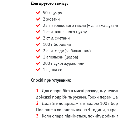
Для другого замісу:
50 г цукру
2 жовтки
25 г вершкового масла (+ для змащуван
1 ст. л. ванільного цукру
2 ст. л. сметани
100 г борошна
2 ст. л. меду (за бажанням)
1 апельсин (цедра)
200 г сухої журавлини
1 щіпка солі
Спосіб приготування:
Для опари біга в мисці розведіть у неве
дріжджі подрібніть руками. Трохи переміша
Додайте до дріжджів із водою 100 г бо
Поставте в холодильник на 4 години, а кращ
Коли опара підніметься, почніть робити 