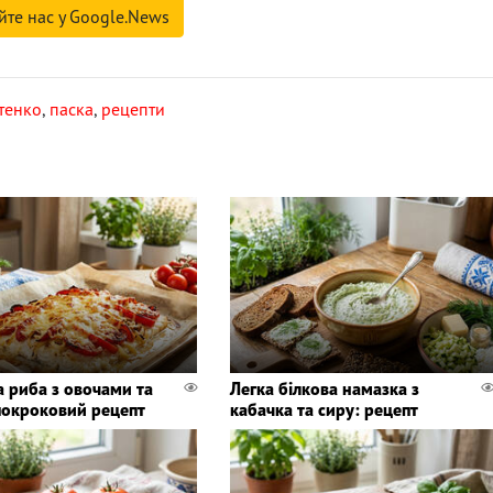
йте нас у Google.News
тенко
,
паска
,
рецепти
а риба з овочами та
Легка білкова намазка з
покроковий рецепт
кабачка та сиру: рецепт