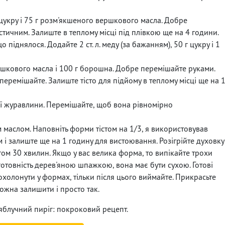
 цукру і 75 г розм'якшеного вершкового масла. Добре
астичним. Залиште в теплому місці під плівкою ще на 4 години.
о піднялося. Додайте 2 ст. л. меду (за бажанням), 50 г цукру і 1
ершкового масла і 100 г борошна. Добре перемішайте руками.
з перемішайте. Залиште тісто для підйому в теплому місці ще на 
хої журавлини. Перемішайте, щоб вона рівномірно
маслом. Наповніть форми тістом на 1/3, я використовував
і залиште ще на 1 годину для вистоювання. Розігрійте духовку
гом 30 хвилин. Якщо у вас велика форма, то випікайте трохи
отовність дерев'яною шпажкою, вона має бути сухою. Готові
 охолонути у формах, тільки після цього виймайте. Прикрасьте
ожна залишити і просто так.
яблучний пиріг: покроковий рецепт.