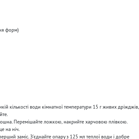
ня форм)
ликій кількості води кімнатної температури 15 г живих дріжджів,
йте.
рошна. Перемішайте ложкою, накрийте харчовою плівкою.
е на ніч.
перший заміс. З'єднайте опару з 125 мл теплої води і добре