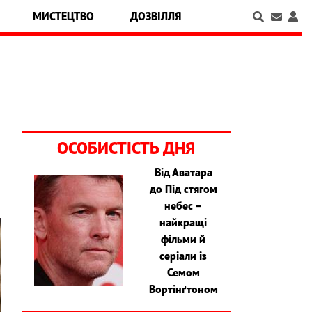
МИСТЕЦТВО
ДОЗВІЛЛЯ
ОСОБИСТІСТЬ ДНЯ
Від Аватара
до Під стягом
небес –
найкращі
фільми й
серіали із
Семом
Вортінґтоном