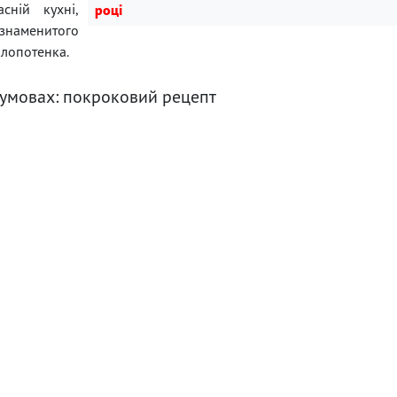
сній кухні,
році
наменитого
Клопотенка.
 умовах: покроковий рецепт