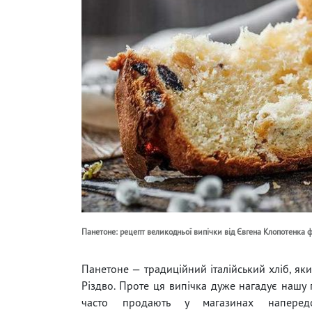
Панетоне: рецепт великодньої випічки від Євгена Клопотенка 
Панетоне — традиційний італійський хліб, яки
Різдво. Проте ця випічка дуже нагадує нашу п
часто продають у магазинах напередо