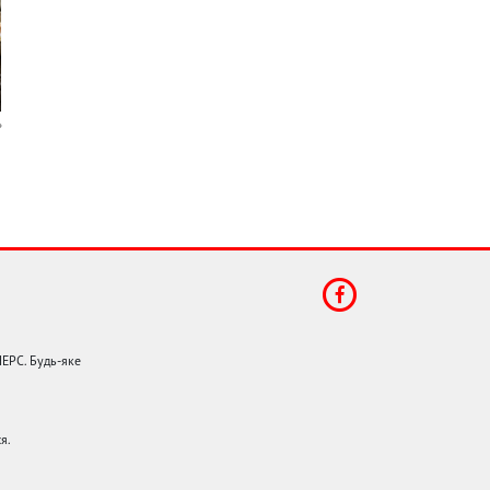
НЕРС. Будь-яке
я.