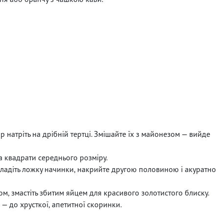
 натріть на дрібній тертці. Змішайте їх з майонезом — вийде
на квадрати середнього розміру.
ладіть ложку начинки, накрийте другою половиною і акуратно
м, змастіть збитим яйцем для красивого золотистого блиску.
— до хрусткої, апетитної скоринки.