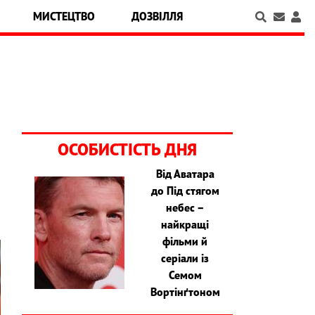
МИСТЕЦТВО
ДОЗВІЛЛЯ
ОСОБИСТІСТЬ ДНЯ
Від Аватара
до Під стягом
небес –
найкращі
фільми й
серіали із
Семом
Вортінґтоном