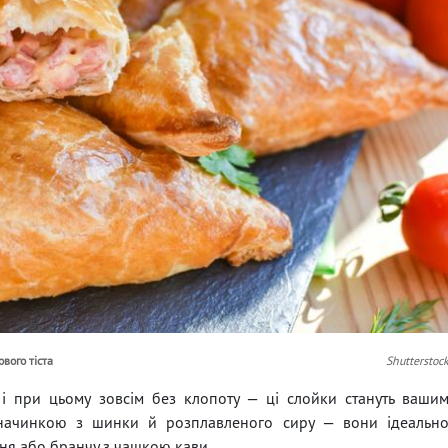
вого тіста
Shutterstoc
 і при цьому зовсім без клопоту — ці слойки стануть ваши
ю начинкою з шинки й розплавленого сиру — вони ідеальн
дня або бранчу з чашкою кави.