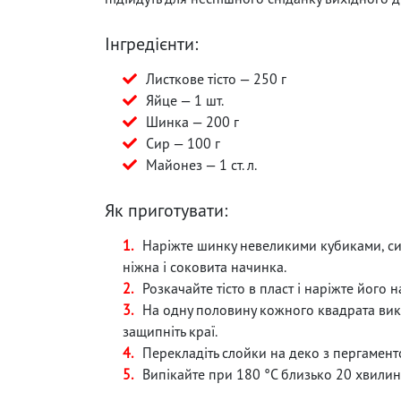
Інгредієнти:
Листкове тісто — 250 г
Яйце — 1 шт.
Шинка — 200 г
Сир — 100 г
Майонез — 1 ст. л.
Як приготувати:
Наріжте шинку невеликими кубиками, сир
ніжна і соковита начинка.
Розкачайте тісто в пласт і наріжте його 
На одну половину кожного квадрата вик
защипніть краї.
Перекладіть слойки на деко з пергаменто
Випікайте при 180 °C близько 20 хвилин 