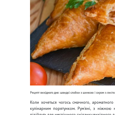
Рецепт вихідного дня: швидкі слойки з шинкою і сиром з листко
Коли хочеться чогось смачного, ароматного
кулінарним порятунком. Рум'яні, з ніжно
підійдуть для неспішного сніданку вихідного 