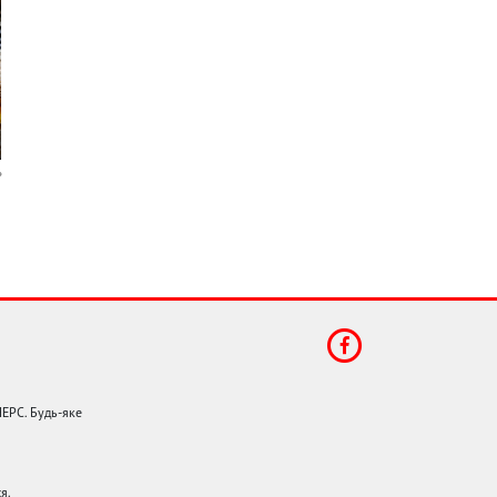
НЕРС. Будь-яке
я.