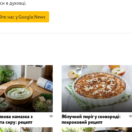
си в духовці.
йте нас у Google.News
лкова намазка з
Яблучний пиріг у сковороді:
та сиру: рецепт
покроковий рецепт