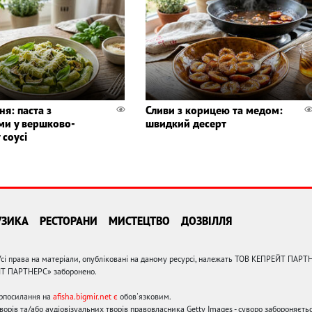
ня: паста з
Сливи з корицею та медом:
ми у вершково-
швидкий десерт
 соусі
УЗИКА
РЕСТОРАНИ
МИСТЕЦТВО
ДОЗВІЛЛЯ
сі права на матеріали, опубліковані на даному ресурсі, належать ТОВ КЕПРЕЙТ ПАРТ
ЙТ ПАРТНЕРС» заборонено.
ерпосилання на
afisha.bigmir.net є
обов'язковим.
орів та/або аудіовізуальних творів правовласника Getty Images - суворо забороняєтьс