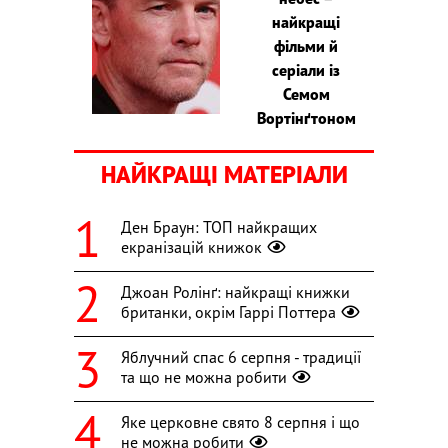
найкращі
фільми й
серіали із
Семом
Вортінґтоном
НАЙКРАЩІ МАТЕРІАЛИ
Ден Браун: ТОП найкращих
екранізацій книжок
Джоан Ролінґ: найкращі книжки
британки, окрім Гаррі Поттера
Яблучний спас 6 серпня - традиції
та що не можна робити
Яке церковне свято 8 серпня і що
не можна робити