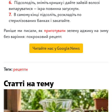
Підсолодіть, зніміть кришку і дайте зайвій волозі
випаруватися — ікра повинна загуснути.
В самому кінці підсоліть, розкладіть по
стерилізованих банках і закатайте.
Раніше ми писали, як
приготувати
зелену аджику на зиму
без варіння: покроковий рецепт.
Читайте нас у Google.News
Теги:
рецепти
Статті на тему