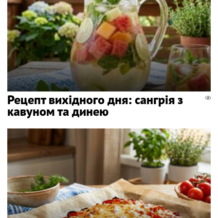
Рецепт вихідного дня: сангрія з
кавуном та динею