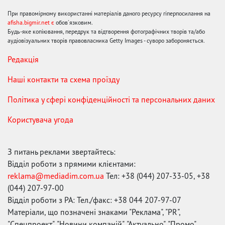
При правомірному використанні матеріалів даного ресурсу гіперпосилання на
afisha.bigmir.net є
обов'язковим.
Будь-яке копіювання, передрук та відтворення фотографічних творів та/або
аудіовізуальних творів правовласника Getty Images - суворо забороняється.
Редакція
Наші контакти та схема проїзду
Політика у сфері конфіденційності та персональних даних
Користувача угода
З питань реклами звертайтесь:
Відділ роботи з прямими клієнтами:
reklama@mediadim.com.ua
Тел: +38 (044) 207-33-05, +38
(044) 207-97-00
Відділ роботи з РА: Тел./факс: +38 044 207-97-07
Матеріали, що позначені знаками "Реклама", "PR",
"Спецпроект", "Новини компаній", "Актуально", "Промо",