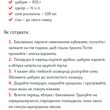
цибуля — 450 г
цукор — ½ ч. л.
олія рослинна — 100 мл
сіль — до свого смаку
Як готувати:
Баклажани наріжте невеликими кубиками, посоліть і
залиште на пів години, щоб пішла гіркота. Потім
промийте і злегка відіжміть.
Помідори й перець поріжте дрібно, цибулю наріжте,
а яблука натріть на крупній тертці.
У казані або глибокій сковороді розігрійте олію.
Обсмажте цибулю до золотистого кольору.
Додайте помідори, накрийте кришкою і прогрівайте,
поки вони не стануть м'якими.
Всипте перець, яблука і баклажани. Тушкуйте на
середньому вогні, періодично помішуючи, поки овочі
не стануть однорідною масою.