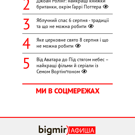
Джоан Ролінґ: найкращі книжки
британки, окрім Гаррі Поттера
Яблучний спас 6 серпня - традиції
та що не можна робити
Яке церковне свято 8 серпня і що
не можна робити
Від Аватара до Під стягом небес –
найкращі фільми й серіали із
Семом Вортінґтоном
МИ В СОЦМЕРЕЖАХ