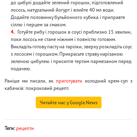
до цибулі додайте зелений горошок, підготовлений
лосось, натуральний йогурт і влийте 40 мл води.
Додайте половинку бульйонного кубика і приправте
сіллю і перцем за смаком.
Готуйте рибу і горошок в соусі приблизно 15 хвилин,
поки лосось не стане ніжним і повністю готовим.
Викладіть готову пасту на тарілки, зверху розкладіть соус
з лососем і горошком. Прикрасьте страву нарізаною
зеленою цибулею і присипте тертим пармезаном перед
подачею.
Раніше ми писали, як
приготувати
холодний крем-суп з
кабачків: покроковий рецепт.
Читайте нас у Google.News
Теги:
рецепти