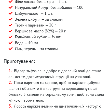
Філе лосося без шкіри — 2 шт.
Натуральний йогурт без добавок — 100 г
Цибуля-шалот — 1 шт.
Зелена цибуля — за смаком
Тертий пармезан — 30 г
Вершкове масло (82%) — 20 г
Бульйонний кубик — ½ шт.
Вода — 40 мл
Сіль, перець — за смаком
Приготування:
Відваріть фузіллі в добре підсоленій воді до стану
аль денте, дотримуючись інструкції на упаковці.
Поки варяться макарони, дрібно наріжте цибулю-
шалот і обсмажте її в каструлі на вершковому маслі
близько 5 хвилин на середньому вогні, щоб вона стала
м'якою і ароматною.
Лосось наріжте великими шматочками. У каструлю