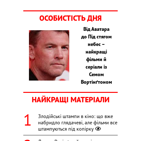
ОСОБИСТІСТЬ ДНЯ
Від Аватара
до Під стягом
небес –
найкращі
фільми й
серіали із
Семом
Вортінґтоном
НАЙКРАЩІ МАТЕРІАЛИ
Злодійські штампи в кіно: що вже
набридло глядачеві, але фільми все
штампуються під копірку