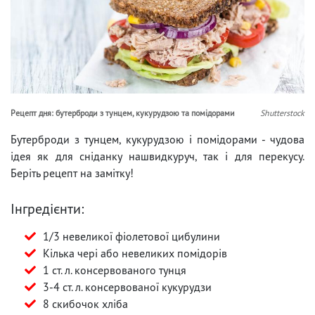
Рецепт дня: бутерброди з тунцем, кукурудзою та помідорами
Shutterstock
Бутерброди з тунцем, кукурудзою і помідорами - чудова
ідея як для сніданку нашвидкуруч, так і для перекусу.
Беріть рецепт на замітку!
Інгредієнти:
1/3 невеликої фіолетової цибулини
Кілька чері або невеликих помідорів
1 ст. л. консервованого тунця
3-4 ст. л. консервованої кукурудзи
8 скибочок хліба