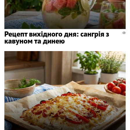
Рецепт вихідного дня: сангрія з
кавуном та динею