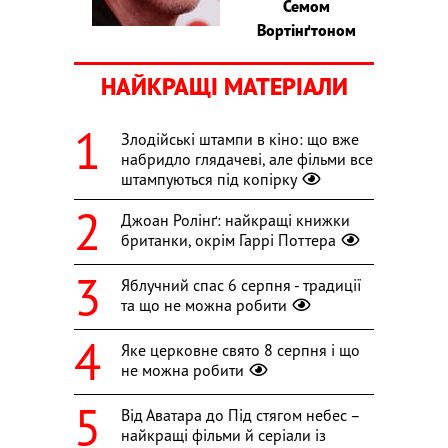
Семом
Вортінґтоном
НАЙКРАЩІ МАТЕРІАЛИ
Злодійські штампи в кіно: що вже
набридло глядачеві, але фільми все
штампуються під копірку
Джоан Ролінґ: найкращі книжки
британки, окрім Гаррі Поттера
Яблучний спас 6 серпня - традиції
та що не можна робити
Яке церковне свято 8 серпня і що
не можна робити
Від Аватара до Під стягом небес –
найкращі фільми й серіали із