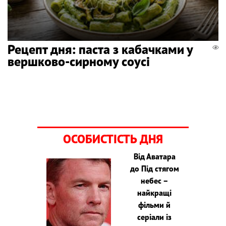
Рецепт дня: паста з кабачками у
вершково-сирному соусі
ОСОБИСТІСТЬ ДНЯ
Від Аватара
до Під стягом
небес –
найкращі
фільми й
серіали із