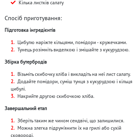
Кілька листків салату
Спосіб приготування:
Підготовка інгредієнтів
Цибулю наріжте кільцями, помідори - кружечками.
Тунець розімніть виделкою і змішайте з кукурудзою.
Збірка бутербродів
Візьміть скибочку хліба і викладіть на неї лист салату.
Додайте помідори, суміш тунця з кукурудзою і кільця
цибулі.
Накрийте другою скибочкою хліба.
Завершальний етап
Зберіть таким же чином сендвічі, що залишилися.
Можна злегка підрум'янити їх на грилі або сухій
сковороді.