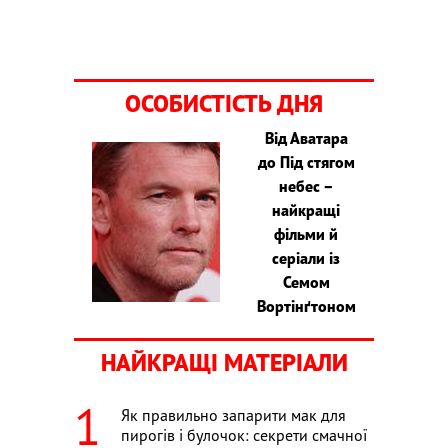
ОСОБИСТІСТЬ ДНЯ
Від Аватара
до Під стягом
небес –
найкращі
фільми й
серіали із
Семом
Вортінґтоном
НАЙКРАЩІ МАТЕРІАЛИ
Як правильно запарити мак для
пирогів і булочок: секрети смачної