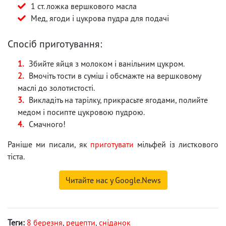
1 ст. ложка вершкового масла
Мед, ягоди і цукрова пудра для подачі
Спосіб приготування:
Збийте яйця з молоком і ванільним цукром.
Вмочіть тости в суміш і обсмажте на вершковому
маслі до золотистості.
Викладіть на тарілку, прикрасьте ягодами, полийте
медом і посипте цукровою пудрою.
Смачного!
Раніше ми писали, як
приготувати
мільфей із листкового
тіста.
Читайте нас у Google.News
Теги:
8 березня
,
рецепти
,
сніданок