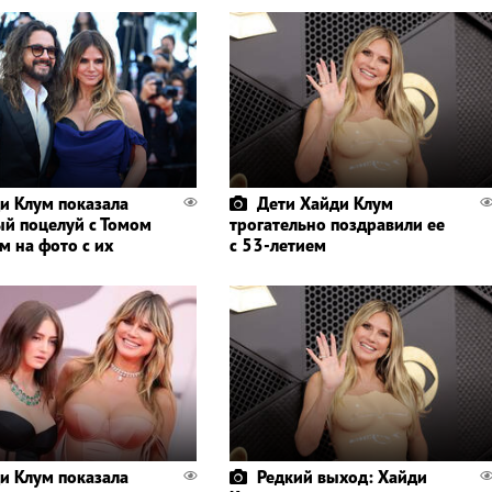
и Клум показала
Дети Хайди Клум
ый поцелуй с Томом
трогательно поздравили ее
м на фото с их
с 53-летием
и Клум показала
Редкий выход: Хайди