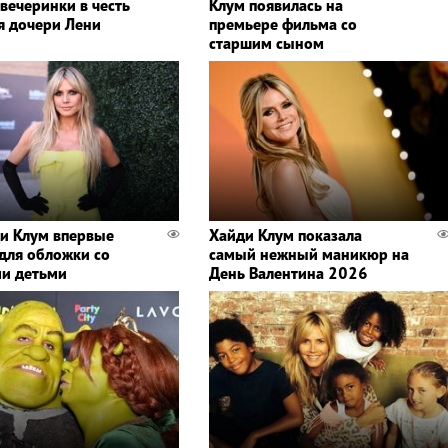
 вечеринки в честь
Клум появилась на
я дочери Лени
премьере фильма со
старшим сыном
и Клум впервые
Хайди Клум показала
 для обложки со
самый нежный маникюр на
и детьми
День Валентина 2026