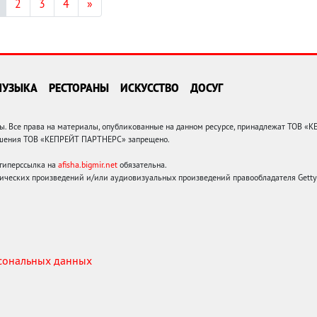
2
3
4
»
МУЗЫКА
РЕСТОРАНЫ
ИСКУССТВО
ДОСУГ
 Все права на материалы, опубликованные на данном ресурсе, принадлежат ТОВ «
решения ТОВ «КЕПРЕЙТ ПАРТНЕРС» запрещено.
 гиперссылка на
afisha.bigmir.net
обязательна.
ических произведений и/или аудиовизуальных произведений правообладателя Getty I
рсональных данных