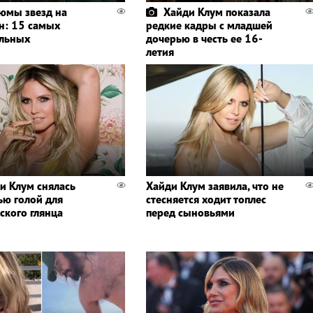
юмы звезд на
Хайди Клум показала
н: 15 самых
редкие кадры с младшей
льных
дочерью в честь ее 16-
летия
и Клум снялась
Хайди Клум заявила, что не
ью голой для
стесняется ходит топлес
ского глянца
перед сыновьями