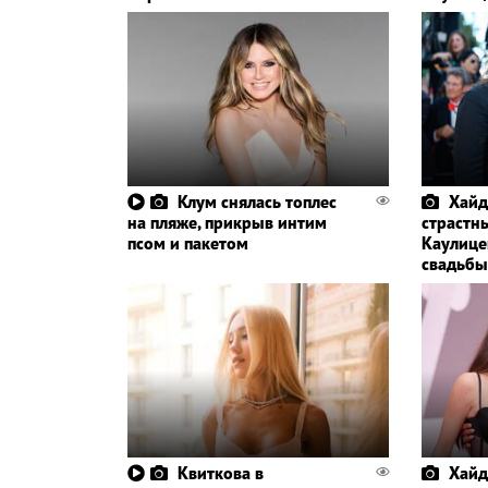
Клум снялась топлес
Хайд
на пляже, прикрыв интим
страстн
псом и пакетом
Каулице
свадьбы
Квиткова в
Хайд