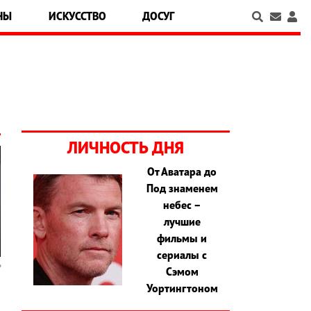
НЫ
ИСКУССТВО
ДОСУГ
ЛИЧНОСТЬ ДНЯ
От Аватара до
Под знаменем
небес –
лучшие
фильмы и
сериалы с
Сэмом
Уортингтоном