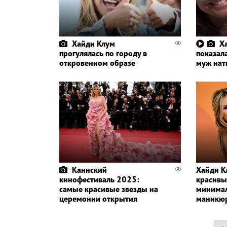
Хайди Клум
Х
прогулялась по городу в
показала
откровенном образе
муж нат
Каннский
Хайди К
кинофестиваль 2025:
красив
самые красивые звезды на
минимал
церемонии открытия
маникюр