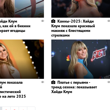
айди Клум
Канны-2025: Хайди
, как ей в бикини
Клум показала красивый
ирает ягодицы
макияж с блестящими
стрелками
лум показала
Платье с перьями -
ый
тренд сезона: показывает
истический
Хайди Клум
 на лето 2025