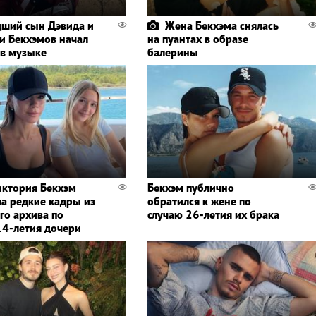
ший сын Дэвида и
Жена Бекхэма снялась
и Бекхэмов начал
на пуантах в образе
 в музыке
балерины
иктория Бекхэм
Бекхэм публично
ла редкие кадры из
обратился к жене по
го архива по
случаю 26-летия их брака
14-летия дочери