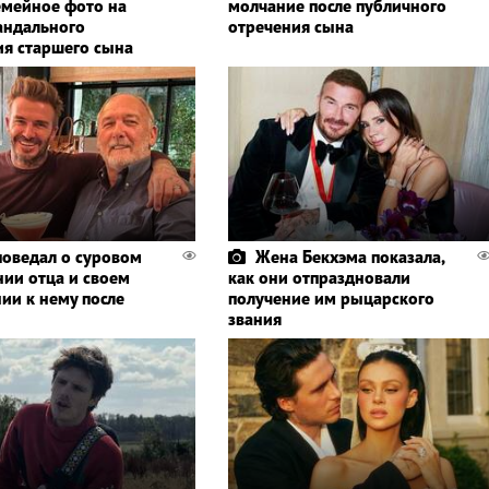
емейное фото на
молчание после публичного
андального
отречения сына
ия старшего сына
поведал о суровом
Жена Бекхэма показала,
нии отца и своем
как они отпраздновали
ии к нему после
получение им рыцарского
звания