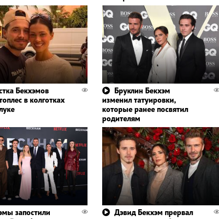
стка Бекхэмов
Бруклин Бекхэм
топлес в колготках
изменил татуировки,
луке
которые ранее посвятил
родителям
эмы запостили
Дэвид Бекхэм прервал