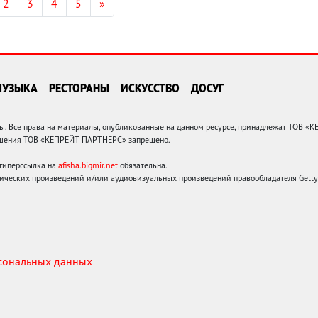
2
3
4
5
»
МУЗЫКА
РЕСТОРАНЫ
ИСКУССТВО
ДОСУГ
 Все права на материалы, опубликованные на данном ресурсе, принадлежат ТОВ «
решения ТОВ «КЕПРЕЙТ ПАРТНЕРС» запрещено.
 гиперссылка на
afisha.bigmir.net
обязательна.
ических произведений и/или аудиовизуальных произведений правообладателя Getty I
рсональных данных