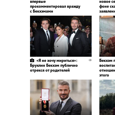
впервые
новое с
прокомментировал вражду
фоне ск
с Бекхэмами
заявлен
«Я не хочу мириться»:
Бекхэм 
Бруклин Бекхэм публично
воспита
отрекся от родителей
отношен
этого