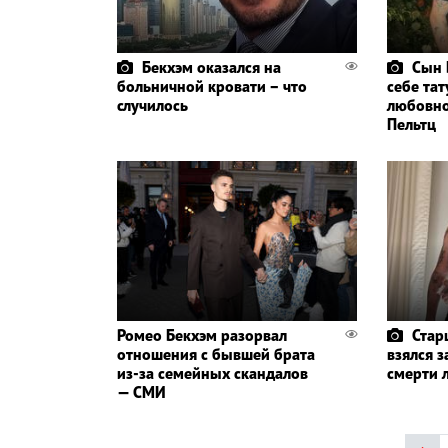
Бекхэм оказался на
Сын 
больничной кровати – что
себе тат
случилось
любовно
Пельтц
Ромео Бекхэм разорвал
Стар
отношения с бывшей брата
взялся з
из-за семейных скандалов
смерти 
— СМИ