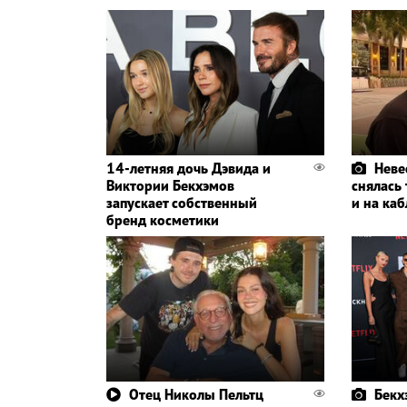
14-летняя дочь Дэвида и
Неве
Виктории Бекхэмов
снялась 
запускает собственный
и на каб
бренд косметики
Отец Николы Пельтц
Бекх