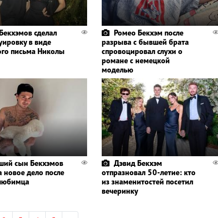
Бекхэмов сделал
Ромео Бекхэм после
уировку в виде
разрыва с бывшей брата
го письма Николы
спровоцировал слухи о
романе с немецкой
моделью
ший сын Бекхэмов
Дэвид Бекхэм
а новое дело после
отпразновал 50-летие: кто
любимца
из знаменитостей посетил
вечеринку