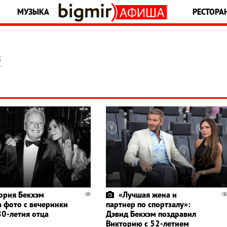
МУЗЫКА
РЕСТОРА
5
ория Бекхэм
«Лучшая жена и
а фото с вечеринки
партнер по спортзалу»:
80-летия отца
Дэвид Бекхэм поздравил
Викторию с 52-летием