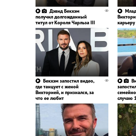
Дэвид Бекхэм
Млад
получил долгожданный
Виктори
титул от Короля Чарльза III
карьеру
Бекхэм запостил видео,
В
где танцует с женой
запости
Викторией, и признался, за
семейно
что ее любит
случаю 