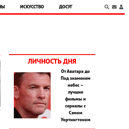
НЫ
ИСКУССТВО
ДОСУГ
ЛИЧНОСТЬ ДНЯ
От Аватара до
Под знаменем
небес –
лучшие
фильмы и
сериалы с
Сэмом
Уортингтоном