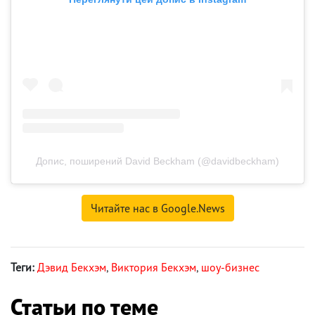
Допис, поширений David Beckham (@davidbeckham)
Читайте нас в Google.News
Теги:
Дэвид Бекхэм
,
Виктория Бекхэм
,
шоу-бизнес
Статьи по теме