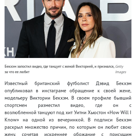
Бекхэм запостил видео, где танцует с женой Викторией, и признался,
Getty
за что ее любит
Images
Известный британский футболист Дэвид Бекхэм
опубликовал в инстаграме обращение к своей жене,
модельеру Виктории Бекхэм. В своем профиле бывший
спортсмен разместил видео, где он с
возлюбленной танцуют под хит Уитни Хьюстон «How Will I
Know» на одной из вечеринкой. В подписи Бекхэм
раскрыл множество причин, по которым он любит свою
жену, сочетая искреннее обожание с присущим