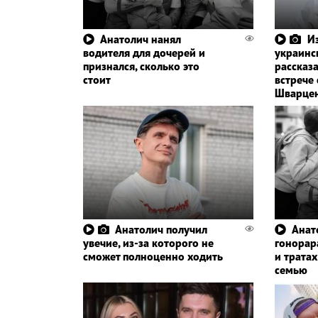
Анатолич нанял
И
водителя для дочерей и
украинс
признался, сколько это
рассказ
стоит
встрече 
Шварцен
Анатолич получил
Анат
увечие, из-за которого не
гонорар
сможет полноценно ходить
и трата
семью