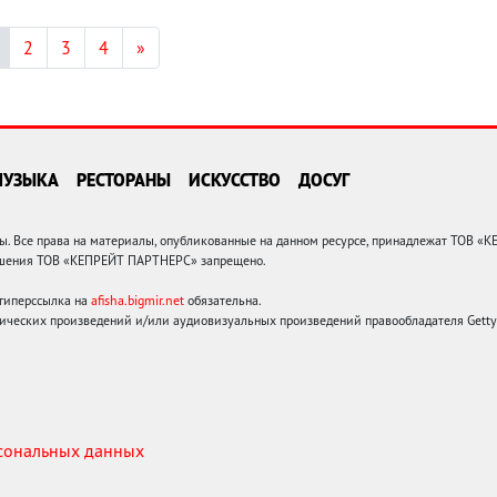
2
3
4
»
МУЗЫКА
РЕСТОРАНЫ
ИСКУССТВО
ДОСУГ
 Все права на материалы, опубликованные на данном ресурсе, принадлежат ТОВ «
решения ТОВ «КЕПРЕЙТ ПАРТНЕРС» запрещено.
 гиперссылка на
afisha.bigmir.net
обязательна.
ических произведений и/или аудиовизуальных произведений правообладателя Getty I
рсональных данных