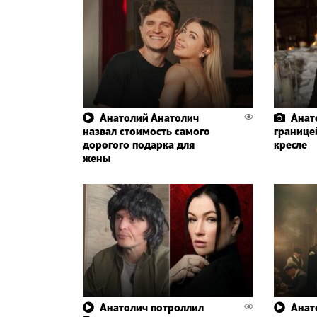
Анатолий Анатолич
Анат
назвал стоимость самого
границе
дорогого подарка для
кресле
жены
Анатолич потроллил
Анат