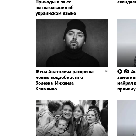
Приходько за ее
скандал
высказывания об
украинском языке
Жена Анатолича раскрыла
Ан
новые подробности о
заметно
болезни Михаила
набрал в
Клименко
причину