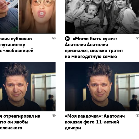
олич публично
«Могло быть хуже»:
 путинистку
Анатолич Анатолич
 с «любовницей
признался, сколько тратит
на многодетную семью
ч отреагировал на
«Моя пандочка»: Анатолич
 что он якобы
показал фото 11-летней
Зеленского
дочери