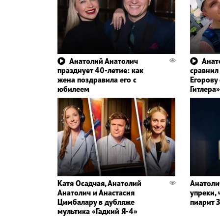
Анатолий Анатолич
Анат
празднует 40-летие: как
сравнил
жена поздравила его с
Егорову
юбилеем
Гитлера»
Катя Осадчая, Анатолий
Анатоли
Анатолич и Анастасия
упреки,
Цимбалару в дубляже
пиарит 
мультика «Гадкий Я-4»