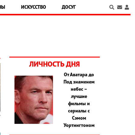
НЫ
ИСКУССТВО
ДОСУГ
ЛИЧНОСТЬ ДНЯ
От Аватара до
Под знаменем
небес –
лучшие
фильмы и
сериалы с
Сэмом
Уортингтоном