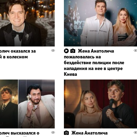
олич оказался за
Жена Анатолича
й в колесном
пожаловалась на
бездействие полиции после
нападения на нее в центре
Киева
олич высказался о
Жена Анатолича