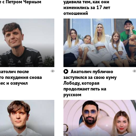
е с Петром Черным
удивила тем, как они
изменились за 17 лет
отношений
атолич после
Анатолич публично
го похудения снова
заступился за свою куму
ес и озвучил
Лободу, которая
продолжает петь на
русском