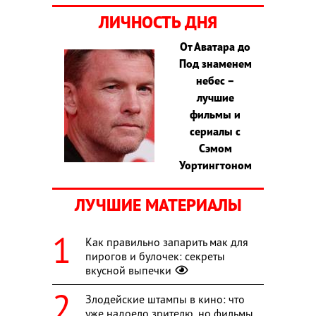
ЛИЧНОСТЬ ДНЯ
От Аватара до
Под знаменем
небес –
лучшие
фильмы и
сериалы с
Сэмом
Уортингтоном
ЛУЧШИЕ МАТЕРИАЛЫ
Как правильно запарить мак для
пирогов и булочек: секреты
вкусной выпечки
Злодейские штампы в кино: что
уже надоело зрителю, но фильмы