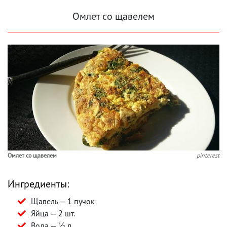
Омлет со щавелем
Омлет со щавелем
pinterest
Ингредиенты:
Щавель — 1 пучок
Яйца — 2 шт.
Вода — ½ л