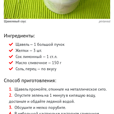
Щавелевый соус
pinterest
Ингредиенты:
Щавель — 1 большой пучок
Желтки — 3 шт.
Сок лимонный — 1 ст. л.
Масло сливочное — 150 г
Соль, перец — по вкусу
Способ приготовления:
Щавель промойте, откиньте на металлическое сито.
Опустите зелень на 1 минуту в кипящую воду,
достаньте и обдайте ледяной водой.
Обсушите и мелко порубите.
В небольшой кастрюльке растопите сливочное