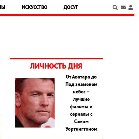
НЫ
ИСКУССТВО
ДОСУГ
ЛИЧНОСТЬ ДНЯ
От Аватара до
Под знаменем
т
небес –
лучшие
фильмы и
сериалы с
Сэмом
Уортингтоном