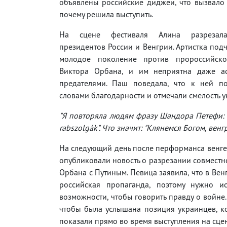
объявлены российские диджеи, что вызвало в
почему решила выступить.
На сцене фестиваля Алина разрезал
президентов России и Венгрии. Артистка подч
молодое поколение против пророссийско
Виктора Орбана, и им неприятна даже а
предателями. Паш поведала, что к ней п
словами благодарности и отмечали смелость у
"Я повторяла людям фразу Шандора Петефи: "I
rabszolgák". Что значит: "Клянемся Богом, вен
На следующий день после перформанса венг
опубликовали новость о разрезании совместн
Орбана с Путиным. Певица заявила, что в Вен
российская пропаганда, поэтому нужно и
возможности, чтобы говорить правду о войне.
чтобы была услышана позиция украинцев, к
показали прямо во время выступления на сцен