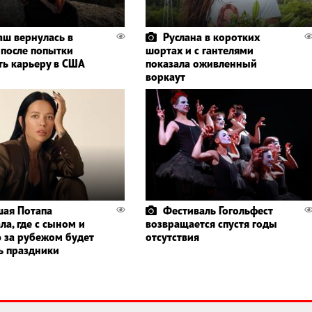
аш вернулась в
Руслана в коротких
 после попытки
шортах и с гантелями
ть карьеру в США
показала оживленный
воркаут
ая Потапа
Фестиваль Гогольфест
ла, где с сыном и
возвращается спустя годы
 за рубежом будет
отсутствия
ь праздники