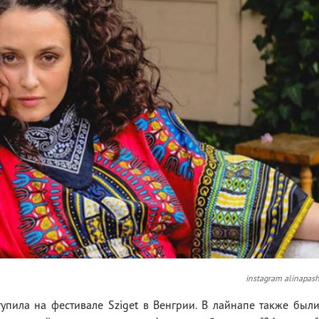
instagram alinapas
упила на фестивале Sziget в Венгрии. В лайнапе также был