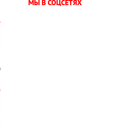
МЫ В СОЦСЕТЯХ
,
é
е