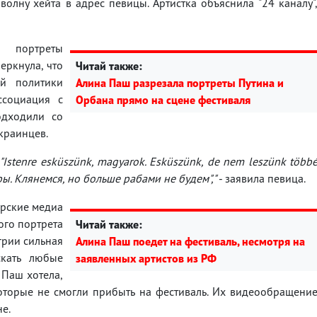
олну хейта в адрес певицы. Артистка объяснила "24 каналу"
а портреты
еркнула, что
Читай также:
й политики
Алина Паш разрезала портреты Путина и
ссоциация с
Орбана прямо на сцене фестиваля
одходили со
краинцев.
stenre esküszünk, magyarok. Esküszünk, de nem leszünk több
гры. Клянемся, но больше рабами не будем","
- заявила певица.
ерские медиа
ого портрета
Читай также:
грии сильная
Алина Паш поедет на фестиваль, несмотря на
скать любые
заявленных артистов из РФ
 Паш хотела,
оторые не смогли прибыть на фестиваль. Их видеообращени
е.