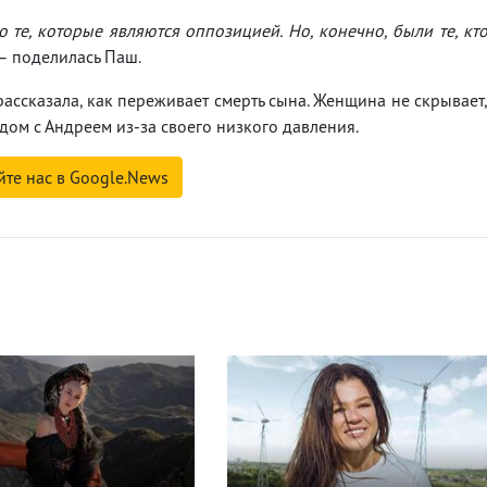
 те, которые являются оппозицией. Но, конечно, были те, кт
– поделилась Паш.
рассказала, как переживает смерть сына. Женщина не скрывает
ядом с Андреем из-за своего низкого давления.
йте нас в Google.News