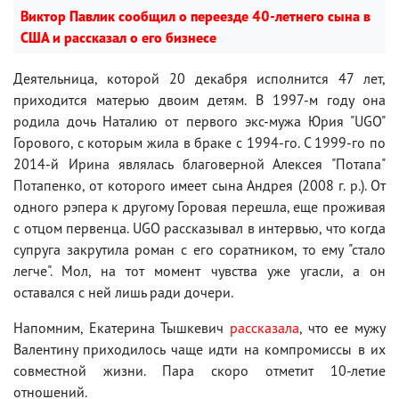
Виктор Павлик сообщил о переезде 40-летнего сына в
США и рассказал о его бизнесе
Деятельница, которой 20 декабря исполнится 47 лет,
приходится матерью двоим детям. В 1997-м году она
родила дочь Наталию от первого экс-мужа Юрия "UGO"
Горового, с которым жила в браке с 1994-го. С 1999-го по
2014-й Ирина являлась благоверной Алексея "Потапа"
Потапенко, от которого имеет сына Андрея (2008 г. р.). От
одного рэпера к другому Горовая перешла, еще проживая
с отцом первенца. UGO рассказывал в интервью, что когда
супруга закрутила роман с его соратником, то ему "стало
легче". Мол, на тот момент чувства уже угасли, а он
оставался с ней лишь ради дочери.
Напомним, Екатерина Тышкевич
рассказала
, что ее мужу
Валентину приходилось чаще идти на компромиссы в их
совместной жизни. Пара скоро отметит 10-летие
отношений.