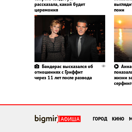
рассказала, какой будет
выглядит
церемония
пони
Бандерас высказался об
Анна
отношениях с Гриффит
показала
через 11 лет после развода
жизни з
серфин
ГОРОД
КИНО