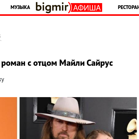
МУЗЫКА
РЕСТОРА
5
 роман с отцом Майли Сайрус
ху