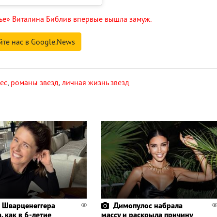
тье» Виталина Библив впервые вышла замуж.
йте нас в Google.News
ес
,
романы звезд
,
личная жизнь звезд
 Шварценеггера
Димопулос набрала
, как в 6-летие
массу и раскрыла причину