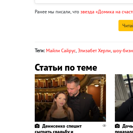
Ранее мы писали, что
звезда «Домика на счас
Чита
Теги:
Майли Сайрус
,
Элизабет Херли
,
шоу-бизн
Статьи по теме
Денисенко спешит
Дочь
сыграть свадьбу и
показала