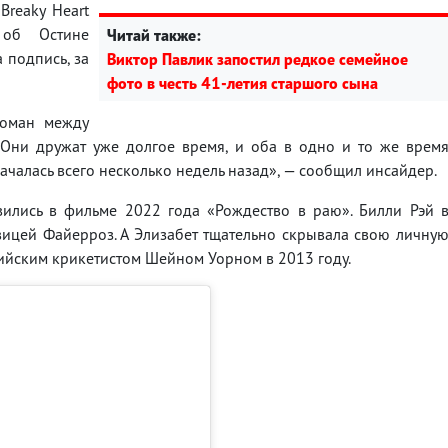
Breaky Heart
 об Остине
Читай также:
а подпись, за
Виктор Павлик запостил редкое семейное
фото в честь 41-летия старшого сына
роман между
«Они дружат уже долгое время, и оба в одно и то же врем
ачалась всего несколько недель назад», — сообщил инсайдер.
вились в фильме 2022 года «Рождество в раю». Билли Рэй 
вицей Файерроз. А Элизабет тщательно скрывала свою личну
ийским крикетистом Шейном Уорном в 2013 году.