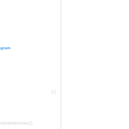
tagram
@elizabethhurley1)