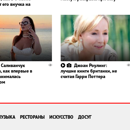
 его внучка на
 Саливанчук
Джоан Роулинг:
, как впервые в
лучшие книги британки, не
анималась
считая Гарри Поттера
гом
МУЗЫКА
РЕСТОРАНЫ
ИСКУССТВО
ДОСУГ