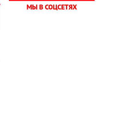
МЫ В СОЦСЕТЯХ
я
в
ю