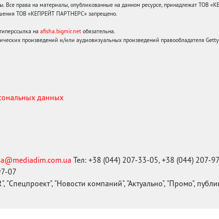
 Все права на материалы, опубликованные на данном ресурсе, принадлежат ТОВ «
решения ТОВ «КЕПРЕЙТ ПАРТНЕРС» запрещено.
 гиперссылка на
afisha.bigmir.net
обязательна.
ических произведений и/или аудиовизуальных произведений правообладателя Getty I
рсональных данных
ma@mediadim.com.ua
Тел: +38 (044) 207-33-05, +38 (044) 207-9
97-07
, "Спецпроект", "Новости компаний", "Актуально", "Промо", публ