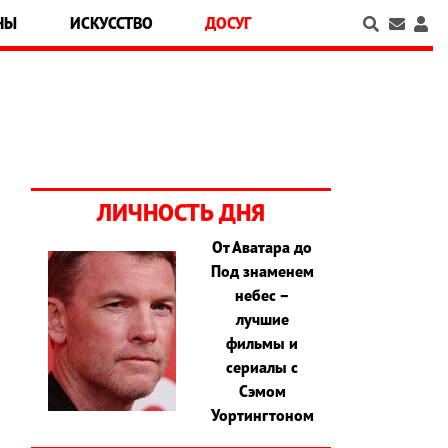
НЫ
ИСКУССТВО
ДОСУГ
ЛИЧНОСТЬ ДНЯ
От Аватара до
Под знаменем
небес –
лучшие
фильмы и
сериалы с
Сэмом
Уортингтоном