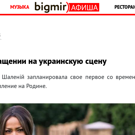
МУЗЫКА
РЕСТОРА
5
ащении на украинскую сцену
і Шаленій запланировала свое первое со време
ление на Родине.