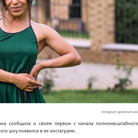
instagram gaitanamusi
ана сообщила о своем первом с начала полномасштабног
ого шоу появился в ее инстаграме.