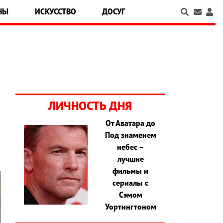
НЫ
ИСКУССТВО
ДОСУГ
ЛИЧНОСТЬ ДНЯ
От Аватара до
н
Под знаменем
небес –
лучшие
фильмы и
сериалы с
Сэмом
Уортингтоном