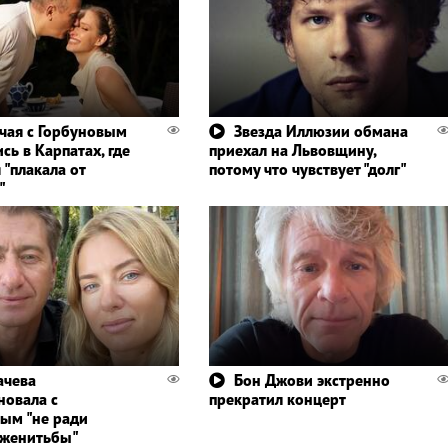
чая с Горбуновым
Звезда Иллюзии обмана
сь в Карпатах, где
приехал на Львовщину,
 "плакала от
потому что чувствует "долг"
"
ачева
Бон Джови экстренно
новала с
прекратил концерт
ым "не ради
 женитьбы"