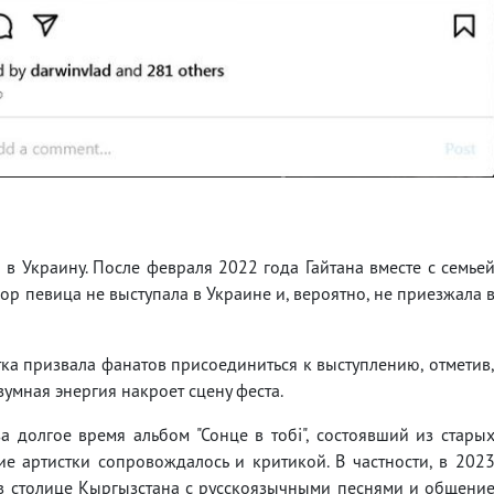
а в Украину. После февраля 2022 года Гайтана вместе с семье
пор певица не выступала в Украине и, вероятно, не приезжала 
ка призвала фанатов присоединиться к выступлению, отметив
езумная энергия накроет сцену феста.
 долгое время альбом "Сонце в тобі", состоявший из стары
е артистки сопровождалось и критикой. В частности, в 202
 в столице Кыргызстана с русскоязычными песнями и общени