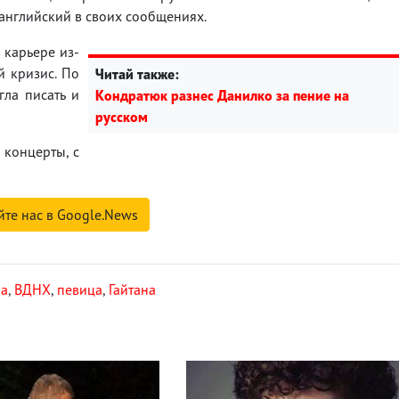
 английский в своих сообщениях.
в карьере из-
й кризис. По
Читай также:
гла писать и
Кондратюк разнес Данилко за пение на
русском
 концерты, с
йте нас в Google.News
на
,
ВДНХ
,
певица
,
Гайтана