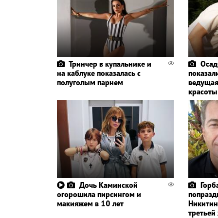
Тринчер в купальнике и
Осад
на каблуке показалась с
показали
полуголым парнем
ведущая
красоты
Дочь Каминской
Горб
огорошила пирсингом и
попразд
макияжем в 10 лет
Никитин
третьей