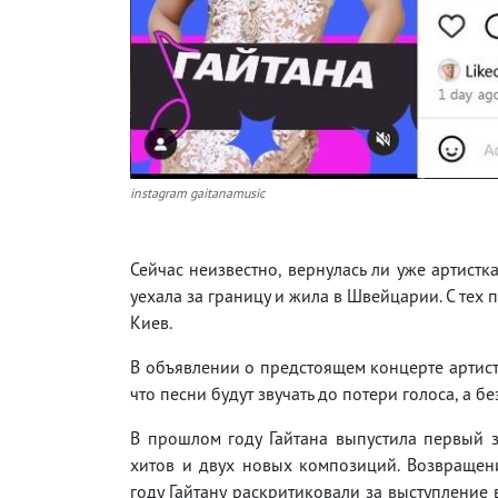
instagram gaitanamusic
Сейчас неизвестно, вернулась ли уже артистк
уехала за границу и жила в Швейцарии. С тех 
Киев.
В объявлении о предстоящем концерте артист
что песни будут звучать до потери голоса, а б
В прошлом году Гайтана выпустила первый за
хитов и двух новых композиций. Возвращени
году Гайтану раскритиковали за выступление