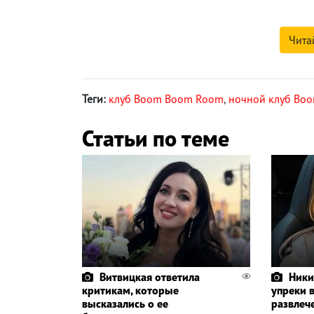
Чита
Теги:
клуб Boom Boom Room
,
ночной клуб Bo
Статьи по теме
Витвицкая ответила
Ники
критикам, которые
упреки 
высказались о ее
развлеч