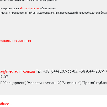
 гиперссылка на
afisha.bigmir.net
обязательна.
ических произведений и/или аудиовизуальных произведений правообладателя Getty I
рсональных данных
ma@mediadim.com.ua
Тел: +38 (044) 207-33-05, +38 (044) 207-9
97-07
, "Спецпроект", "Новости компаний", "Актуально", "Промо", публ
бнее...