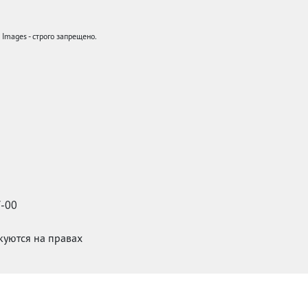
mages - строго запрещено.
7-00
икуются на правах