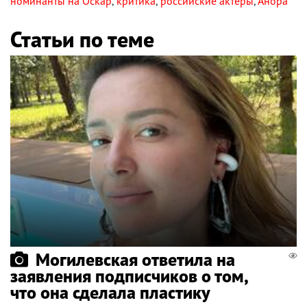
номинанты на Оскар
,
критика
,
российские актеры
,
Анора
Статьи по теме
Могилевская ответила на
заявления подписчиков о том,
что она сделала пластику