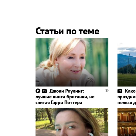
Статьи по теме
Джоан Роулинг:
Како
лучшие книги британки, не
праздник
считая Гарри Поттера
нельзя 