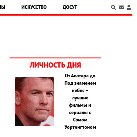
НЫ
ИСКУССТВО
ДОСУГ
ЛИЧНОСТЬ ДНЯ
От Аватара до
Под знаменем
небес –
лучшие
фильмы и
сериалы с
Сэмом
Уортингтоном