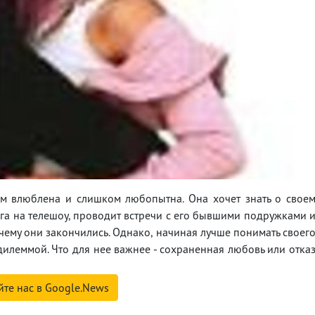
ом влюблена и слишком любопытна. Она хочет знать о свое
нга на телешоу, проводит встречи с его бывшими подружками 
очему они закончились. Однако, начиная лучше понимать своег
дилеммой. Что для нее важнее - сохраненная любовь или отка
йте нас в Google.News