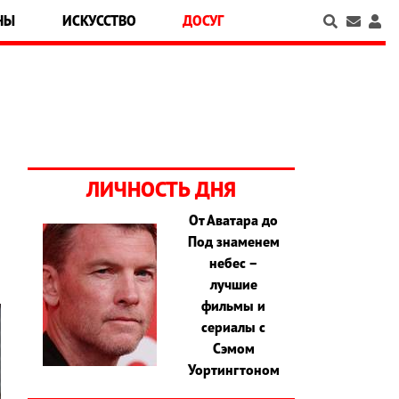
НЫ
ИСКУССТВО
ДОСУГ
ЛИЧНОСТЬ ДНЯ
От Аватара до
Под знаменем
небес –
лучшие
фильмы и
сериалы с
Сэмом
Уортингтоном