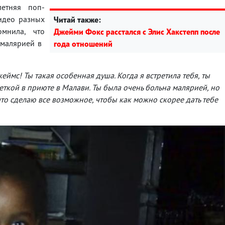
етняя поп-
идео разных
Читай также:
омнила, что
Джейми Фокс расстался с Элис Хакстепп после
алярией в ​​
года отношений
еймс! Ты такая особенная душа. Когда я встретила тебя, ты
ой в ​​приюте в Малави. Ты была очень больна малярией, но
что сделаю все возможное, чтобы как можно скорее дать тебе