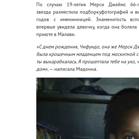
По случаю 19-летия Мерси Джеймс 66-л
звезда разместила подборкуфотографий и в
годов с именинницей. Знаменитость всп
впервые увидела девочку, когда она болела м
приюте в Малави.
«С днем ​​рождения, Чифундо, она же Мерси Дж
была крошечным младенцем под москитной сетк
ты выкарабкалась. Я прошептала тебе на ухо, 
дом»
, — написала Мадонна.