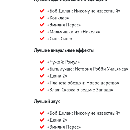
«Боб Дилан: Никому не известный»
«Конклав»
«Эмилия Перес»
«Мальчишки из «Никеля»
«Синг-Синг»
Лучшие визуальные эффекты
«Чужой: Ромул»
«Быть лучше: История Робби Уильямса»
«Дюна 2»
«Планета обезьян: Новое царство»
«Злая: Сказка о ведьме Запада»
Лучший звук
«Боб Дилан: Никому не известный»
«Дюна 2»
«Эмилия Перес»