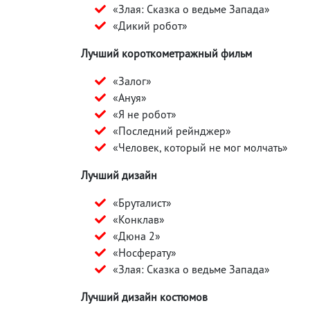
«Злая: Сказка о ведьме Запада»
«Дикий робот»
Лучший короткометражный фильм
«Залог»
«Ануя»
«Я не робот»
«Последний рейнджер»
«Человек, который не мог молчать»
Лучший дизайн
«Бруталист»
«Конклав»
«Дюна 2»
«Носферату»
«Злая: Сказка о ведьме Запада»
Лучший дизайн костюмов