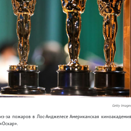
Getty Image
в из-за пожаров в Лос-Анджелесе Американская киноакадеми
«Оскар».