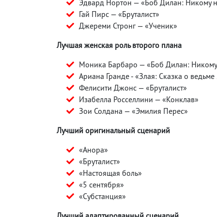
Эдвард Нортон — «Боб Дилан: Никому н
Гай Пирс — «Бруталист»
Джереми Стронг — «Ученик»
Лучшая женская роль второго плана
Моника Барбаро — «Боб Дилан: Никому
Ариана Гранде - «Злая: Сказка о ведьме
Фелисити Джонс — «Бруталист»
Изабелла Росселлини — «Конклав»
Зои Солдана — «Эмилия Перес»
Лучший оригинальный сценарий
«Анора»
«Бруталист»
«Настоящая боль»
«5 сентября»
«Субстанция»
Лучший адаптированный сценарий