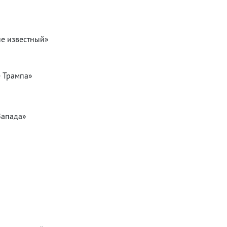
не известный»
е Трампа»
Запада»