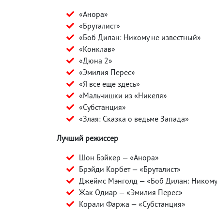
«Анора»
«Бруталист»
«Боб Дилан: Никому не известный»
«Конклав»
«Дюна 2»
«Эмилия Перес»
«Я все еще здесь»
«Мальчишки из «Никеля»
«Субстанция»
«Злая: Сказка о ведьме Запада»
Лучший режиссер
Шон Бэйкер — «Анора»
Брэйди Корбет — «Бруталист»
Джеймс Мэнголд — «Боб Дилан: Никому
Жак Одиар — «Эмилия Перес»
Корали Фаржа — «Cубстанция»