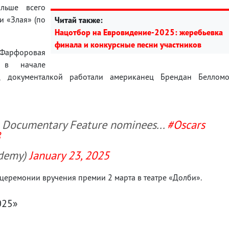
льше всего
и «Злая» (по
Читай также:
Нацотбор на Евровидение-2025: жеребьевка
финала и конкурсные песни участников
 «Фарфоровая
 в начале
д документалкой работали американец Брендан Беллом
ur Documentary Feature nominees...
#Oscars
8
demy)
January 23, 2025
 церемонии вручения премии 2 марта в театре «Долби».
025»