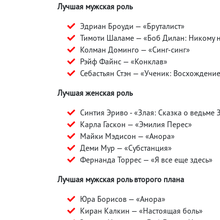
Лучшая мужская роль
Эдриан Броуди — «Бруталист»
Тимоти Шаламе — «Боб Дилан: Никому 
Колман Доминго — «Синг-синг»
Рэйф Файнс — «Конклав»
Себастьян Стэн — «Ученик: Восхождени
Лучшая женская роль
Синтия Эриво - «Злая: Сказка о ведьме 
Карла Гаскон — «Эмилия Перес»
Майки Мэдисон — «Анора»
Деми Мур — «Субстанция»
Фернанда Торрес — «Я все еще здесь»
Лучшая мужская роль второго плана
Юра Борисов — «Анора»
Киран Калкин — «Настоящая боль»