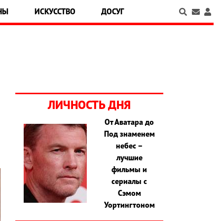
НЫ
ИСКУССТВО
ДОСУГ
ЛИЧНОСТЬ ДНЯ
От Аватара до
Под знаменем
небес –
лучшие
фильмы и
сериалы с
Сэмом
Уортингтоном