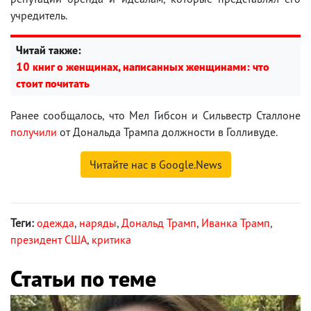
учредитель.
Читай также:
10 книг о женщинах, написанных женщинами: что
стоит почитать
Ранее сообщалось, что Мел Гибсон и Сильвестр Сталлоне
получили
от Дональда Трампа должности в Голливуде.
Читайте нас в Google.News
Теги:
одежда
,
наряды
,
Дональд Трамп
,
Иванка Трамп
,
президент США
,
критика
Статьи по теме