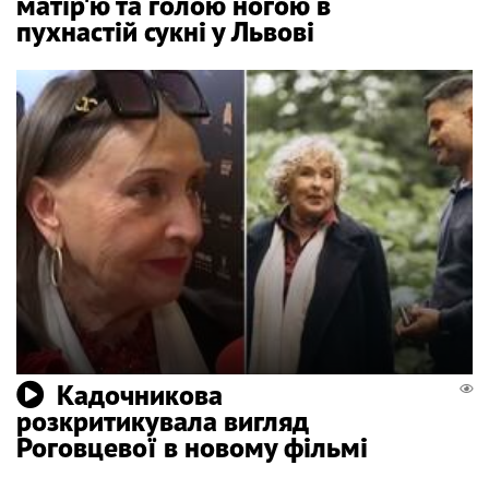
матір'ю та голою ногою в
пухнастій сукні у Львові
Кадочникова
розкритикувала вигляд
Роговцевої в новому фільмі