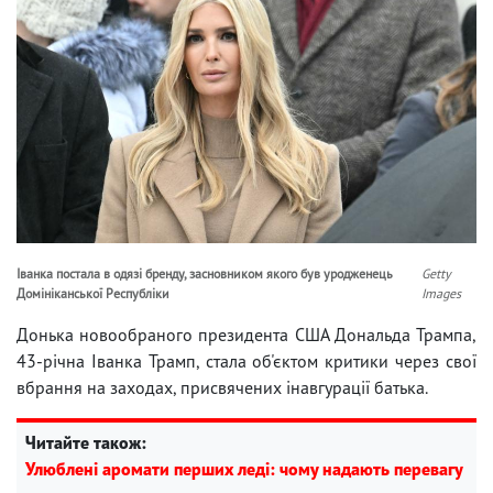
Іванка постала в одязі бренду, засновником якого був уродженець
Getty
Домініканської Республіки
Images
Донька новообраного президента США Дональда Трампа,
43-річна Іванка Трамп, стала об'єктом критики через свої
вбрання на заходах, присвячених інавгурації батька.
Читайте також:
Улюблені аромати перших леді: чому надають перевагу