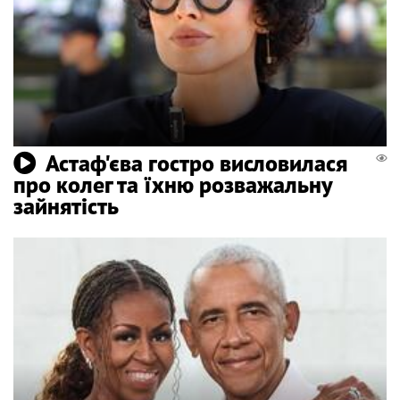
Астаф'єва гостро висловилася
про колег та їхню розважальну
зайнятість