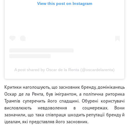
View this post on Instagram
A post shared by Oscar de la Renta (@oscardelarenta)
Критики наголошують, що засновник бренду, домініканець
Оскар де ла Рента, був імігрантом, а політична риторика
Трампів суперечить його спадщині. Обурені користувачі
висловлюють невдоволення в соцмережах. Вони
зазначили, що така співпраця шкодить репутації бренду й
ідеалам, які представляв його засновник.