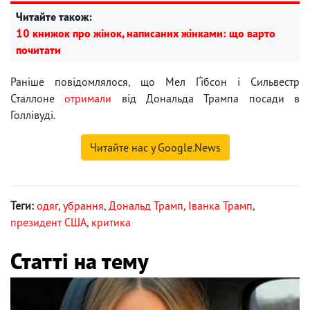
Читайте також:
10 книжок про жінок, написаних жінками: що варто
почитати
Раніше повідомлялося, що Мел Ґібсон і Сильвестр
Сталлоне
отримали
від Дональда Трампа посади в
Голлівуді.
Читайте нас у Google.News
Теги:
одяг
,
убрання
,
Дональд Трамп
,
Іванка Трамп
,
президент США
,
критика
Статті на тему