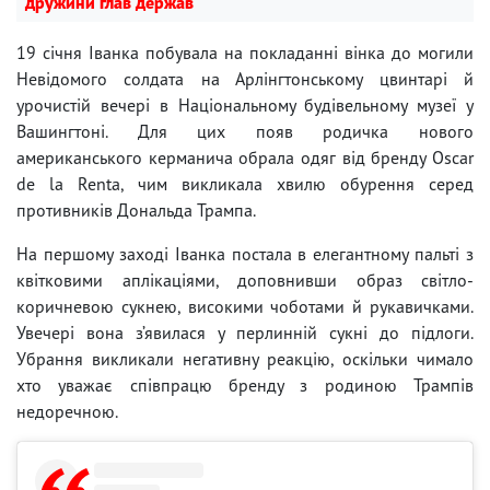
дружини глав держав
19 січня Іванка побувала на покладанні вінка до могили
Невідомого солдата на Арлінгтонському цвинтарі й
урочистій вечері в Національному будівельному музеї у
Вашингтоні. Для цих появ родичка нового
американського керманича обрала одяг від бренду Oscar
de la Renta, чим викликала хвилю обурення серед
противників Дональда Трампа.
На першому заході Іванка постала в елегантному пальті з
квітковими аплікаціями, доповнивши образ світло-
коричневою сукнею, високими чоботами й рукавичками.
Увечері вона з’явилася у перлинній сукні до підлоги.
Убрання викликали негативну реакцію, оскільки чимало
хто уважає співпрацю бренду з родиною Трампів
недоречною.