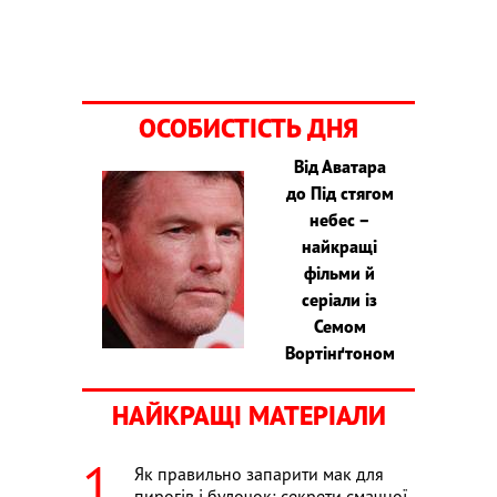
ОСОБИСТІСТЬ ДНЯ
Від Аватара
до Під стягом
небес –
найкращі
фільми й
серіали із
Семом
Вортінґтоном
НАЙКРАЩІ МАТЕРІАЛИ
Як правильно запарити мак для
пирогів і булочок: секрети смачної