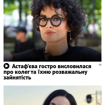
Астаф'єва гостро висловилася
про колег та їхню розважальну
зайнятість