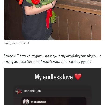
instagram sonchik_sk
Згодом її батько Мурат Налчаджіоглу опублікував відео, на
якому донька його обіймає й махає на камеру рукою.