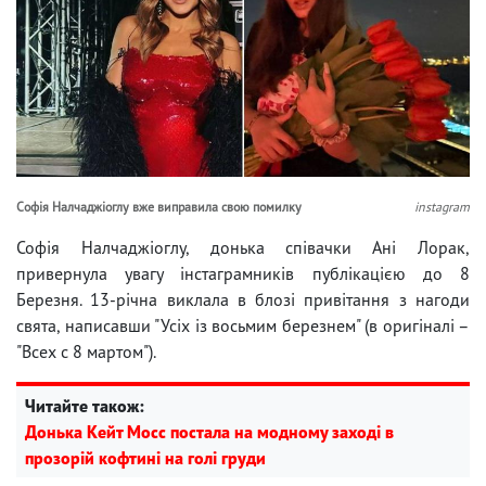
Софія Налчаджіоглу вже виправила свою помилку
instagram
Софія Налчаджіоглу, донька співачки Ані Лорак,
привернула увагу інстаграмників публікацією до 8
Березня. 13-річна виклала в блозі привітання з нагоди
свята, написавши "Усіх із восьмим березнем" (в оригіналі –
"Всех с 8 мартом").
Читайте також:
Донька Кейт Мосс постала на модному заході в
прозорій кофтині на голі груди