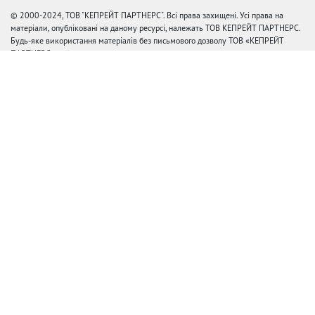
© 2000-2024, ТОВ "КЕПРЕЙТ ПАРТНЕРС". Всі права захищені. Усі права на
матеріали, опубліковані на даному ресурсі, належать ТОВ КЕПРЕЙТ ПАРТНЕРС.
Будь-яке використання матеріалів без письмового дозволу ТОВ «КЕПРЕЙТ
ПАРТНЕРС» заборонено.
При правомірному використанні матеріалів даного ресурсу гіперпосилання на
afisha.bigmir.net є
обов'язковим.
Будь-яке копіювання, передрук та відтворення фотографічних творів та/або
аудіовізуальних творів правовласника Getty Images - суворо забороняється.
Редакція
Наші контакти та схема проїзду
Політика у сфері конфіденційності та персональних даних
Користувача угода
З питань реклами звертайтесь:
Відділ роботи з прямими клієнтами:
reklama@mediadim.com.ua
Тел: +38 (044) 207-33-05, +38