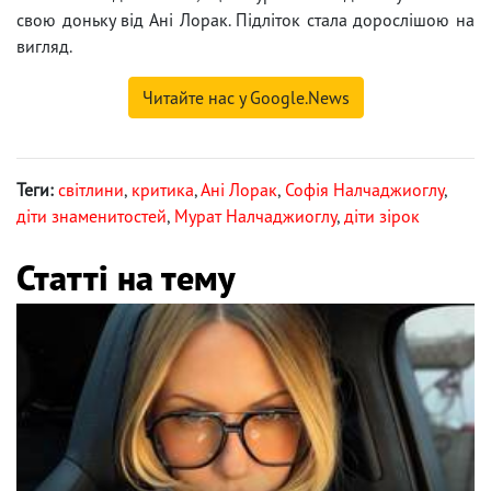
свою доньку від Ані Лорак. Підліток стала дорослішою на
вигляд.
Читайте нас у Google.News
Теги:
світлини
,
критика
,
Ані Лорак
,
Софія Налчаджиоглу
,
діти знаменитостей
,
Мурат Налчаджиоглу
,
діти зірок
Статті на тему