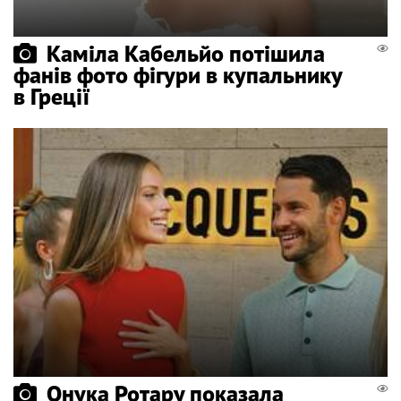
Каміла Кабельйо потішила
фанів фото фігури в купальнику
в Греції
Онука Ротару показала