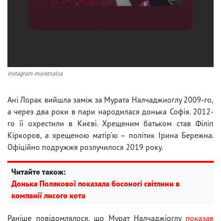
instagram muratnalca
Ані Лорак вийшла заміж за Мурата Налчаджиоглу 2009-го,
а через два роки в пари народилася донька Софія. 2012-
го її охрестили в Києві. Хрещеним батьком став Філіп
Кіркоров, а хрещеною матір'ю – політик Ірина Бережна.
Офіційно подружжя розлучилося 2019 року.
Читайте також:
Донька Полякової показала босоногі світлини в
компанії лисого кота
Раніше повідомлялося, що Мурат Налчаджіоглу
показав