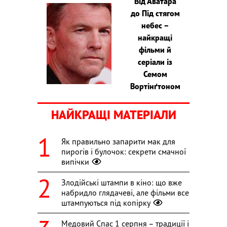
Від Аватара
до Під стягом
небес –
найкращі
фільми й
серіали із
Семом
Вортінґтоном
НАЙКРАЩІ МАТЕРІАЛИ
Як правильно запарити мак для
пирогів і булочок: секрети смачної
випічки
Злодійські штампи в кіно: що вже
набридло глядачеві, але фільми все
штампуються під копірку
Медовий Спас 1 серпня – традиції і