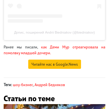
Допис, поширений Andrii Biedniakov (@biedniakov)
Ранее мы писали,
как Деми Мур отреагировала на
помолвку младшей дочери.
Читайте нас в Google.News
Теги:
шоу-бизнес
,
Андрей Бедняков
Статьи по теме