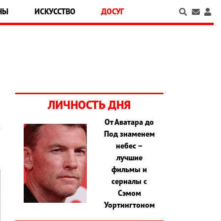
НЫ
ИСКУССТВО
ДОСУГ
ЛИЧНОСТЬ ДНЯ
От Аватара до
х
Под знаменем
небес –
лучшие
фильмы и
сериалы с
Сэмом
Уортингтоном