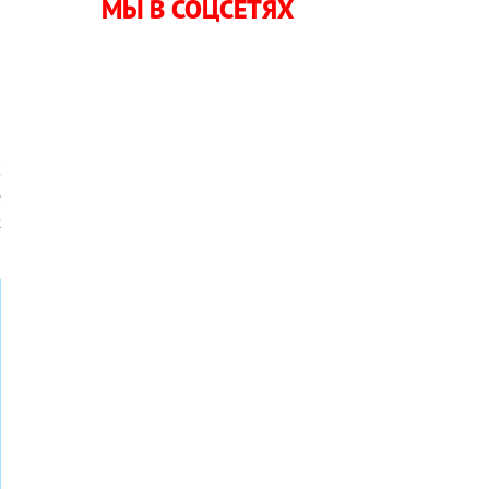
МЫ В СОЦСЕТЯХ
к
е
х