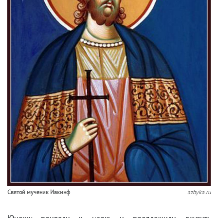
Свя­той му­че­ник Иа­к­инф
azbyka.ru
Юношу привели к царю и предложили вкусить