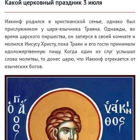
Какой церковный праздник 3 июля
Иакинф родился в христианской семье, однако был
прислужником у царя-язычника Траяна. Однажды, во
время царского пиршества, он заперся в своей комнате и
молился Иисусу Христу, пока Траян и его гости принимали
идоложертвенную пищу. Когда один из слуг услышал
слова молитвы, то донес царю, что Иакинф отрекается от
языческих богов.