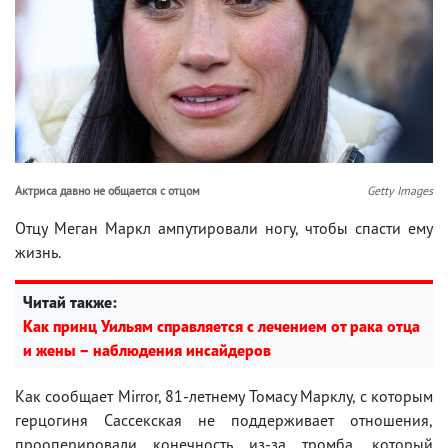
Актриса давно не общается с отцом
Getty Images
Отцу Меган Маркл ампутировали ногу, чтобы спасти ему
жизнь.
Читай также:
Как принц Уильям справляется с лечением от рака отца
и жены – наблюдения инсайдеров
Как сообщает Mirror, 81-летнему Томасу Марклу, с которым
герцогиня Сассекская не поддерживает отношения,
прооперировали конечность из-за тромба, который