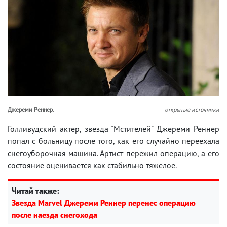
Джереми Реннер.
открытые источники
Голливудский актер, звезда "Мстителей" Джереми Реннер
попал с больницу после того, как его случайно переехала
снегоуборочная машина. Артист пережил операцию, а его
состояние оценивается как стабильно тяжелое.
Читай также:
Звезда Marvel Джереми Реннер перенес операцию
после наезда снегохода