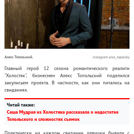
Алекс Топольский.
instagram alex_topolsky
Главный герой 12 сезона романтического реалити
"Холостяк", бизнесмен Алекс Топольский поделился
закулисьем проекта. В частности, как они питались на
свиданиях.
Читай также:
Саша Мудрая из Холостяка рассказала о недостатке
Топольского и сложностях съемок
Практически на каждом свидании девушки бывали с