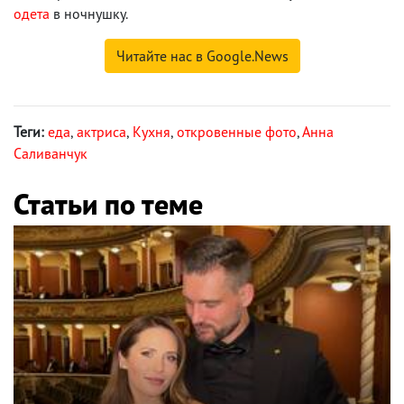
одета
в ночнушку.
Читайте нас в Google.News
Теги:
еда
,
актриса
,
Кухня
,
откровенные фото
,
Анна
Саливанчук
Статьи по теме