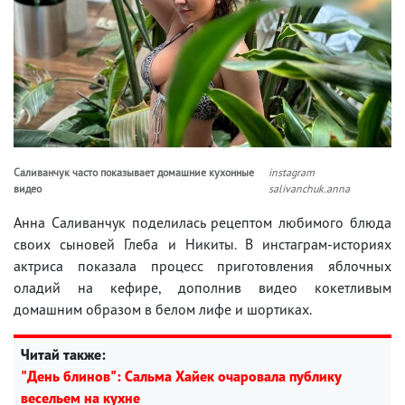
Саливанчук часто показывает домашние кухонные
instagram
видео
salivanchuk.anna
Анна Саливанчук поделилась рецептом любимого блюда
своих сыновей Глеба и Никиты. В инстаграм-историях
актриса показала процесс приготовления яблочных
оладий на кефире, дополнив видео кокетливым
домашним образом в белом лифе и шортиках.
Читай также:
"День блинов": Сальма Хайек очаровала публику
весельем на кухне