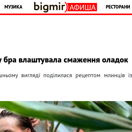
МУЗИКА
РЕСТОРАНИ
у бра влаштувала смаження оладок
шньому вигляді поділилася рецептом млинців і