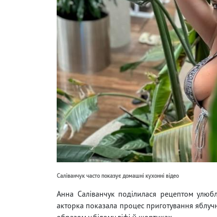
Саліванчук часто показує домашні кухонні відео
Анна Саліванчук поділилася рецептом улюбле
акторка показала процес приготування яблуч
образом у білому ліфі й шортиках.