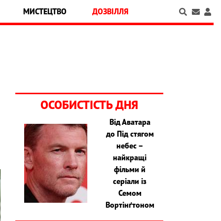
МИСТЕЦТВО
ДОЗВІЛЛЯ
ОСОБИСТІСТЬ ДНЯ
Від Аватара
з
до Під стягом
небес –
найкращі
фільми й
серіали із
Семом
Вортінґтоном