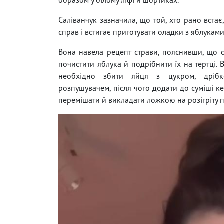
Саліванчук зазначила, що той, хто рано встає
справ і встигає приготувати оладки з яблуками
Вона навела рецепт страви, пояснивши, що с
почистити яблука й подрібнити їх на тертці. 
необхідно збити яйця з цукром, дріб
розпушувачем, після чого додати до суміші к
перемішати й викладати ложкою на розігріту