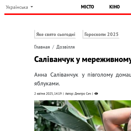
МІСТО
КІНО
Українська
Яке свято сьогодні
Гороскопи 2025
Главная
Дозвілля
Саліванчук у мереживном
Анна Саліванчук у півголому дома
яблуками.
2 квітня 2025, 14:19
Автор: Дмитро Сич