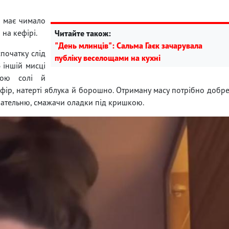
, має чимало
 на кефірі.
Читайте також:
"День млинців": Сальма Гаєк зачарувала
початку слід
публіку веселощами на кухні
В іншій мисці
кою солі й
ефір, натерті яблука й борошно. Отриману масу потрібно добр
 пательню, смажачи оладки під кришкою.