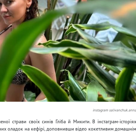
instagram salivanchuk.ann
ної страви своїх синів Гліба й Микити. В інстаграм-історія
них оладок на кефірі, доповнивши відео кокетливим домашні