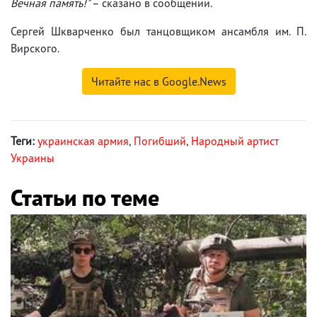
Вечная память!"
– сказано в сообщении.
Сергей Шкварченко был танцовщиком ансамбля им. П.
Вирского.
Читайте нас в Google.News
Теги:
украинская армия
,
Погибший
,
Народный артист
Украины
Статьи по теме