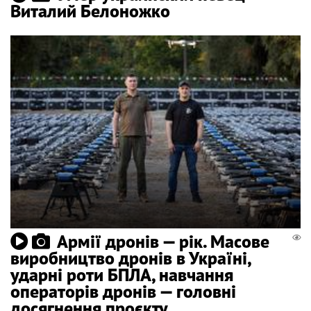
Виталий Белоножко
Армії дронів — рік. Масове
виробництво дронів в Україні,
ударні роти БПЛА, навчання
операторів дронів — головні
досягнення проєкту