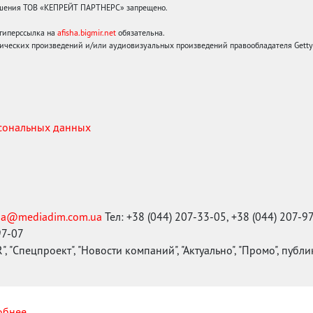
решения ТОВ «КЕПРЕЙТ ПАРТНЕРС» запрещено.
 гиперссылка на
afisha.bigmir.net
обязательна.
ических произведений и/или аудиовизуальных произведений правообладателя Getty I
рсональных данных
ma@mediadim.com.ua
Тел: +38 (044) 207-33-05, +38 (044) 207-9
97-07
, "Спецпроект", "Новости компаний", "Актуально", "Промо", публ
бнее...