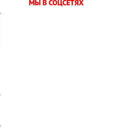
МЫ В СОЦСЕТЯХ
а
ь
и