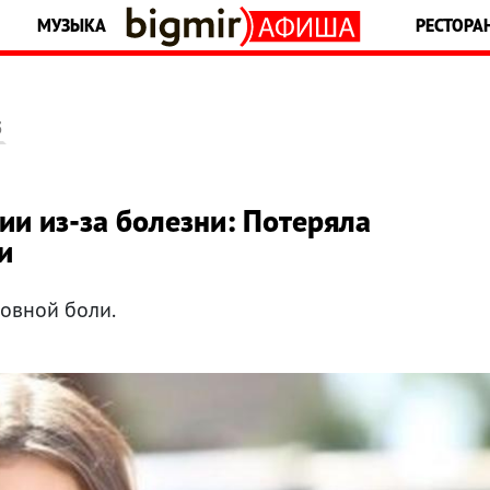
МУЗЫКА
РЕСТОРА
5
ии из-за болезни: Потеряла
и
ловной боли.