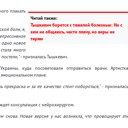
ного плакать
Читай также:
Тышкевич борется с тяжелой болезнью: Ни с
кой боли, я,
кем не общаюсь, часто плачу, но веры не
депрессивное
теряю
и одно новое
 стала много
 постели,"
- призналась Тышкевич.
краины, куда посоветовали отправиться врачи. Артистк
 в эмоциональном плане.
ь прекрасна и за ее качество стоит побороться,
" - призналас
 ждет консультация с нейрохирургом.
м снова. Новая версия у нас возникла, что провоцирует эт