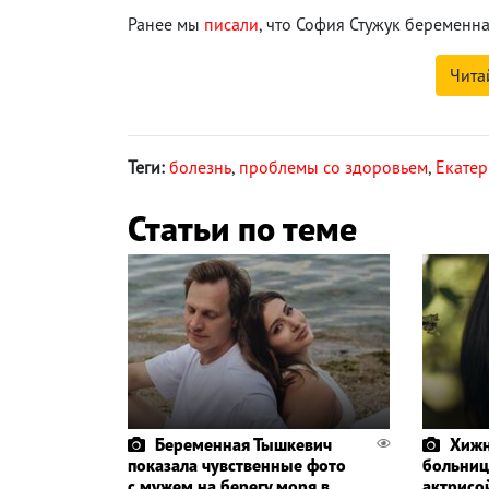
Ранее мы
писали
, что София Стужук беременна
Чита
Теги:
болезнь
,
проблемы со здоровьем
,
Екате
Статьи по теме
Беременная Тышкевич
Хижн
показала чувственные фото
больнице
с мужем на берегу моря в
актрисо