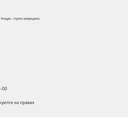
mages - строго запрещено.
7-00
икуются на правах