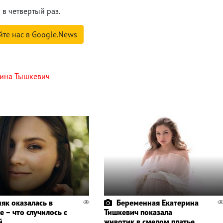
 в четвертый раз.
йте нас в Google.News
рина Тышкевич
як оказалась в
Беременная Екатерина
 – что случилось с
Тишкевич показала
й
животик в смелом платье