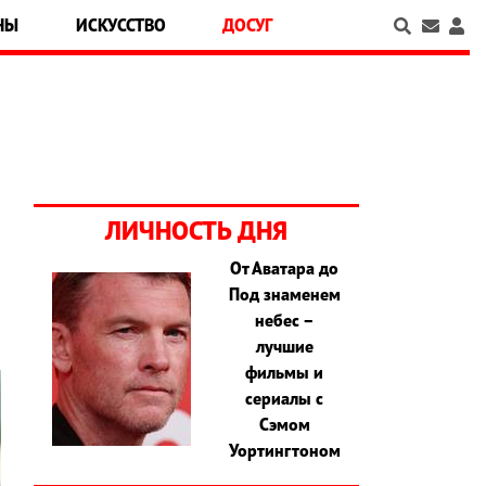
НЫ
ИСКУССТВО
ДОСУГ
ЛИЧНОСТЬ ДНЯ
От Аватара до
Под знаменем
небес –
лучшие
фильмы и
сериалы с
Сэмом
Уортингтоном