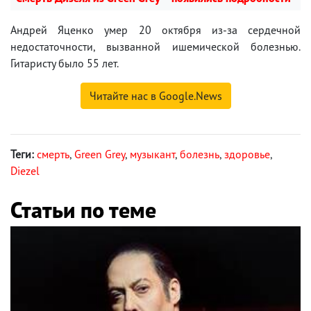
Андрей Яценко умер 20 октября из-за сердечной
недостаточности, вызванной ишемической болезнью.
Гитаристу было 55 лет.
Читайте нас в Google.News
Теги:
смерть
,
Green Grey
,
музыкант
,
болезнь
,
здоровье
,
Diezel
Статьи по теме