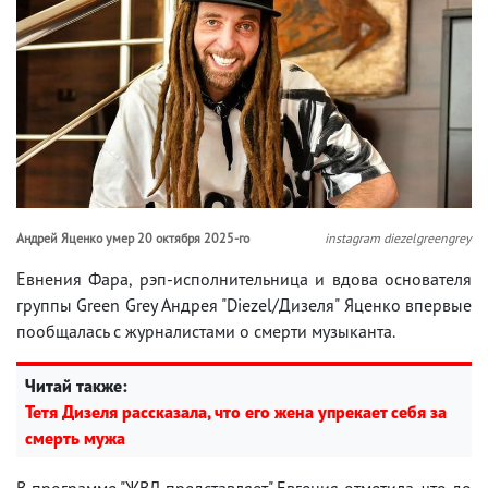
Андрей Яценко умер 20 октября 2025-го
instagram diezelgreengrey
Евнения Фара, рэп-исполнительница и вдова основателя
группы Green Grey Андрея "Diezel/Дизеля" Яценко впервые
пообщалась с журналистами о смерти музыканта.
Читай также:
Тетя Дизеля рассказала, что его жена упрекает себя за
смерть мужа
В программе "ЖВЛ представляет" Евгения отметила, что до