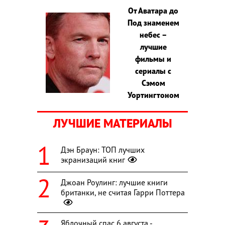
От Аватара до
Под знаменем
небес –
лучшие
фильмы и
сериалы с
Сэмом
Уортингтоном
ЛУЧШИЕ МАТЕРИАЛЫ
Дэн Браун: ТОП лучших
экранизаций книг
Джоан Роулинг: лучшие книги
британки, не считая Гарри Поттера
Яблочный спас 6 августа -